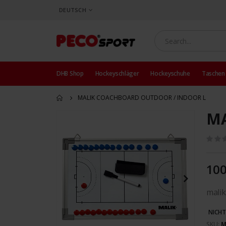
SPRACHE
DEUTSCH
DHB Shop
Hockeyschläger
Hockeyschuhe
Taschen
MALIK COACHBOARD OUTDOOR / INDOOR L
MA
Zum
Ende
der
Bildergalerie
springen
100
malik
NICHT
SKU
M