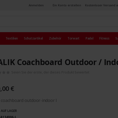
Anmelden
Ein Konto erstellen
Kostenloser Versand a
Textilien
Schutzartikel
Zubehör
Torwart
Padel
Fitness
S
LIK Coachboard Outdoor / Ind
Seien Sie der erste, der dieses Produkt bewertet
,00 €
 coachboard outdoor-indoor l
 AUF LAGER
A134006-L