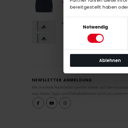
Partner führen diese Inf
40,00 €
bereitgestellt haben ode
Einwilligungsauswahl
adidas Wristband
Notwendig
Ablehnen
NEWSLETTER ANMELDUNG
Mit unserem Newsletter seid ihr immer auf den neuest
was News, Tipps und Rabattaktionen rund um unseren