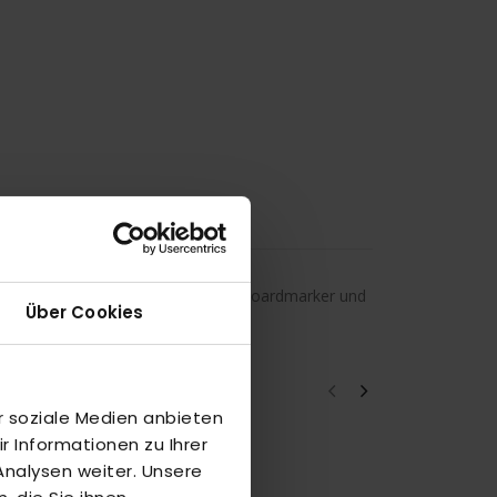
rbigen Magneten, non-permanentem Boardmarker und
Über Cookies
r soziale Medien anbieten
 Informationen zu Ihrer
nalysen weiter. Unsere
a