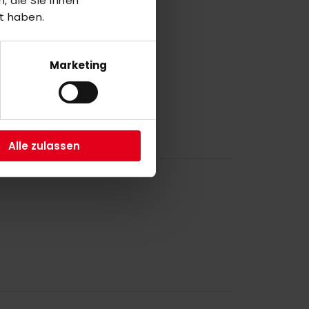
 die Sie ihnen
8
t haben.
M
Marketing
7
Alle zulassen