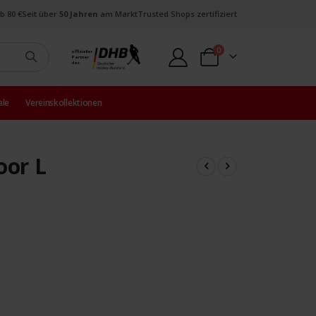
b 80 €
Seit über
50 Jahren
am Markt
Trusted Shops zertifiziert
Artikel
0
offizieller
Partner
Warenkorb
des
ale
Vereinskollektionen
oor L