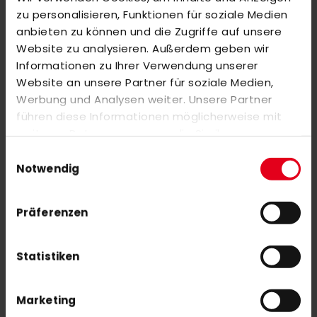
zu personalisieren, Funktionen für soziale Medien
anbieten zu können und die Zugriffe auf unsere
REVIEWS
Website zu analysieren. Außerdem geben wir
SIMILAR PRODUCTS
Informationen zu Ihrer Verwendung unserer
Website an unsere Partner für soziale Medien,
Check items to add to the cart or
select all
Werbung und Analysen weiter. Unsere Partner
adidas Estro .20 LE 26/27 WorldCup
führen diese Informationen möglicherweise mit
€75.00
weiteren Daten zusammen, die Sie ihnen
bereitgestellt haben oder die sie im Rahmen Ihrer
Einwilligungsauswahl
Nutzung der Dienste gesammelt haben.
Notwendig
adidas Chaosfury .40 LE 26/27 WorldCup
€140.00
Präferenzen
Statistiken
Marketing
SUBSCRIBE NEWSLETTER