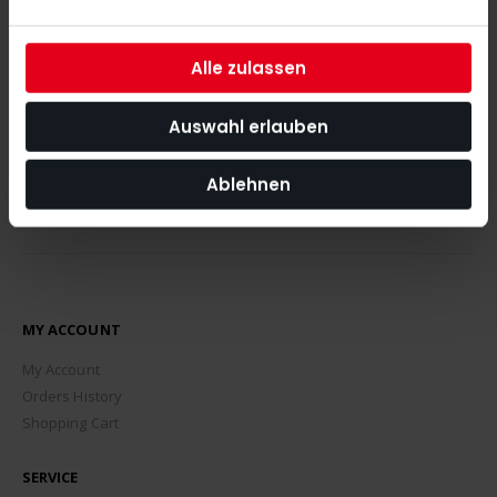
With our newsletter you are always up to date with
the latest news, tips and discount offers around our shop.
Alle zulassen
SUBSCRIBE
Auswahl erlauben
Ablehnen
MY ACCOUNT
My Account
Orders History
Shopping Cart
SERVICE