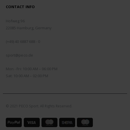
CONTACT INFO
ADDRESS:
Hofweg 96
22085 Hamburg, Germany
PHONE:
(+49) 40 6887 688 - 0
EMAIL:
sport@peco.de
WORKING DAYS/HOURS:
Mon - Fri: 10:00 AM – 06:00 PM
Sat: 10:00 AM – 02:00 PM
© 2021 PECO Sport. All Rights Reserved.