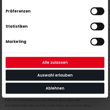
SIMILAR PRODUCTS
Präferenzen
Check items to add to the cart or
select all
OBO Helmet ABS + TP Black
Statistiken
€279.00
Marketing
OBO Helmet ABS + TP white
€279.00
Alle zulassen
Auswahl erlauben
Ablehnen
SUBSCRIBE NEWSLETTER
With our newsletter you are always up to date with
the latest news, tips and discount offers around our shop.