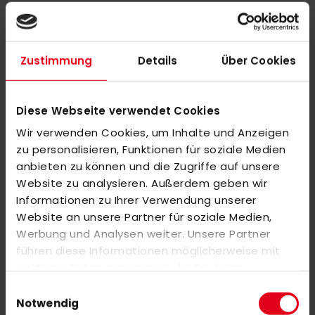
Features include a lockable front compartment, two side
pockets made of elastic mesh, and an additional back pocket
for quick access. The reinforced base ensures stability, while
Zustimmung
Details
Über Cookies
two padded compartments keep sensitive items like laptops
or valuables safe.
Diese Webseite verwendet Cookies
Material:
Wir verwenden Cookies, um Inhalte und Anzeigen
zu personalisieren, Funktionen für soziale Medien
100% Polyester
anbieten zu können und die Zugriffe auf unsere
Website zu analysieren. Außerdem geben wir
Dimensions:
Informationen zu Ihrer Verwendung unserer
29 × 15.5 × 47 cm
Website an unsere Partner für soziale Medien,
Werbung und Analysen weiter. Unsere Partner
führen diese Informationen möglicherweise mit
weiteren Daten zusammen, die Sie ihnen
MORE INFORMATION
bereitgestellt haben oder die sie im Rahmen Ihrer
Einwilligungsauswahl
Nutzung der Dienste gesammelt haben.
Notwendig
REVIEWS