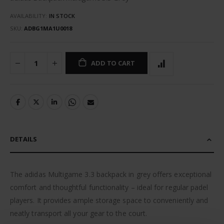
AVAILABILITY:
IN STOCK
SKU
ADBG1MA1U0018
ADD TO CART
DETAILS
The adidas Multigame 3.3 backpack in grey offers exceptional
comfort and thoughtful functionality – ideal for regular padel
players. It provides ample storage space to conveniently and
neatly transport all your gear to the court.