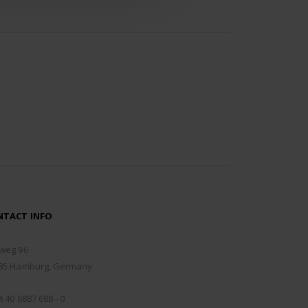
NTACT INFO
RESS:
weg 96
85 Hamburg, Germany
NE:
) 40 6887 688 - 0