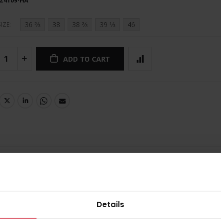
Z4109-HA
36 ⅔
38
38 ⅔
39 ⅓
46
IZE
ADD TO CART
take down of the Hockey Lux 2.2 shoes, these shoes feature a Conti
Details