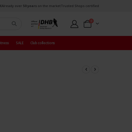
€
Already over
50 years
on the market
Trusted Shops certified
items
0
Official
partner
Cart
of
itness
SALE
Club collections