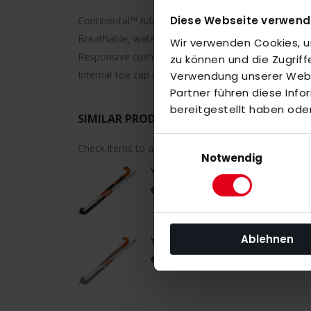
Diese Webseite verwend
Continental™ rubber outsole provides great grip in a
Breathable, water resistant and quick dry ripstop u
Wir verwenden Cookies, um
Responsive cushioning for a supportive, stable feel.
zu können und die Zugrif
Internal toe cap with foam cover offers extra protec
Verwendung unserer Websi
Partner führen diese Inf
bereitgestellt haben ode
SIMILAR PRODUCTS
Einwilligungsauswahl
Check items to add to the cart or
select all
Notwendig
Y1 YLB X.2 (25/26)
€300.00
Ablehnen
Y1 YLB X (25/26)
€400.00