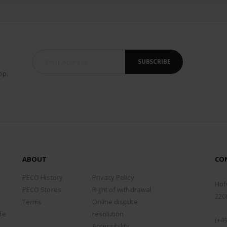
SUBSCRIBE
op.
ABOUT
CO
ADD
PECO History
Privacy Policy
Hof
PECO Stores
Right of withdrawal
220
Terms
Online dispute
PHO
de
resolution
(+49
Accessibility