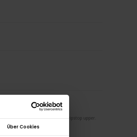
nental™ rubber outsole and a new ripstop upper.
Über Cookies