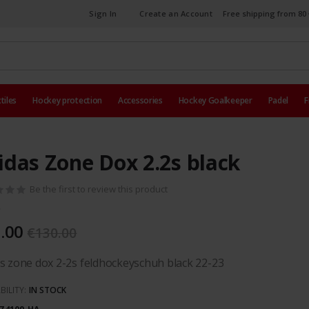
Sign In
Create an Account
Free shipping from 80 
tiles
Hockey protection
Accessories
Hockey Goalkeeper
Padel
F
idas Zone Dox 2.2s black
Be the first to review this product
.00
€130.00
s zone dox 2-2s feldhockeyschuh black 22-23
BILITY:
IN STOCK