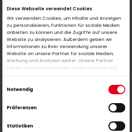
Diese Webseite verwendet Cookies
MEHR INFORMATIONEN
Wir verwenden Cookies, um Inhalte und Anzeigen
zu personalisieren, Funktionen für soziale Medien
anbieten zu können und die Zugriffe auf unsere
BEWERTUNGEN
Website zu analysieren. Außerdem geben wir
ÄHNLICHE PRODUKTE
Informationen zu Ihrer Verwendung unserer
Website an unsere Partner für soziale Medien,
Markieren Sie die Artikel, um Sie dem Warenkorb hinzuzufügen
Werbung und Analysen weiter. Unsere Partner
oder
Alle auswählen
führen diese Informationen möglicherweise mit
MALIK Stick bag ARROW JR 23/24 black
weiteren Daten zusammen, die Sie ihnen
Sonderangebot
36,00 €
60,00 €
bereitgestellt haben oder die sie im Rahmen Ihrer
Einwilligungsauswahl
Nutzung der Dienste gesammelt haben.
Notwendig
adidas TG Heimfeld Regenjacke 23 Senior navy
90,00 €
Präferenzen
Statistiken