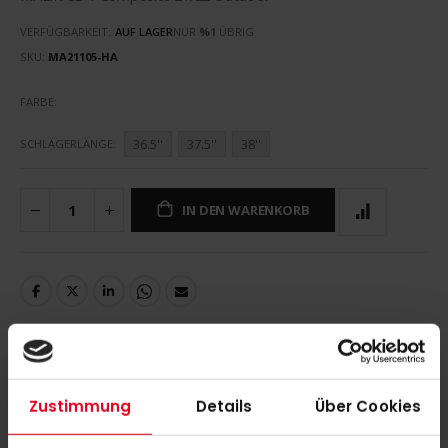
VERFÜGBARKEIT:
AUF LAGER
NUR
%1
ÜBRIG
SKU
MA21105-HA
FARBE
36.5''
37.5''
38''
SCHLÄGERLÄNGE
IN DEN WARENKORB
DETAILS
Zustimmung
Details
Über Cookies
MALIK CB 1 Composite 21/22 Outdoor