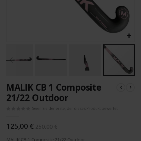
Zum
MALIK CB 1 Composite
Anfang
der
21/22 Outdoor
Bildergalerie
springen
Seien Sie der erste, der dieses Produkt bewertet
125,00 €
250,00 €
MALIK CB 1 Composite 21/22 Outdoor