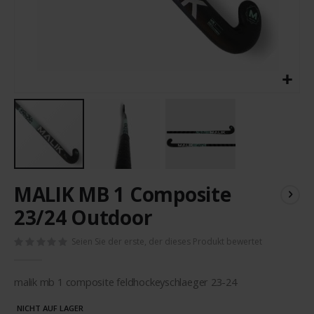
Zum
MALIK MB 1 Composite
Anfang
der
23/24 Outdoor
Bildergalerie
springen
Seien Sie der erste, der dieses Produkt bewertet
malik mb 1 composite feldhockeyschlaeger 23-24
NICHT AUF LAGER