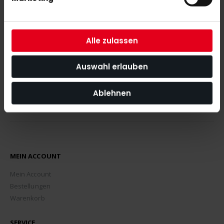
Mit unserem Newsletter seid ihr immer auf den neuesten Stand
was News, Tipps und Rabattaktionen rund um unseren Shop
angeht.
Alle zulassen
ABONNIEREN
Auswahl erlauben
Ablehnen
MEIN ACCOUNT
Mein Account
Bestellungen
Warenkorb
SERVICE