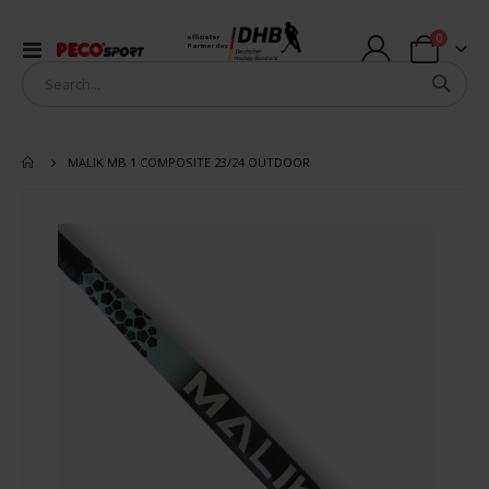
Artikel
0
offizieller
Navigation
Partner des
Warenkorb
umschalten
MALIK MB 1 COMPOSITE 23/24 OUTDOOR
Zum
Ende
der
Bildergalerie
springen