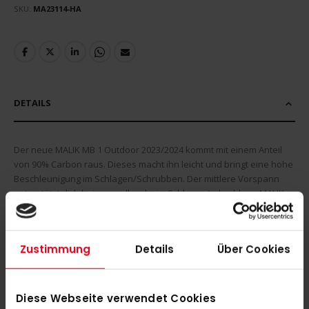
SKU
MA23114-HA
DETAILS
Der neue MALIK MB 1 Outdoor 2023/2024 kommt mit einem Anteil
von 90% Carbon raus. Dieses macht ihn leicht und bringt eine hohe
Beschleunigung im Schlagen/Schrubben. Der mittlere Vorspann
unterstützt dich beim vor allem beim Schlagen/schrubben. MALIK
schafft es in seinem neuen Feldhockeyschläger einen hohen
Carbonanteil zu verarbeiten, aber auch gleichzeitig geht im das
Ballgefühl nicht ab.
Zustimmung
Details
Über Cookies
MEHR INFORMATIONEN
Diese Webseite verwendet Cookies