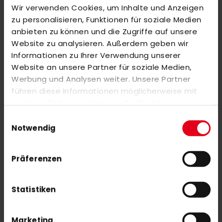
Wir verwenden Cookies, um Inhalte und Anzeigen
BEWERTUNGEN
zu personalisieren, Funktionen für soziale Medien
ÄHNLICHE PRODUKTE
anbieten zu können und die Zugriffe auf unsere
Website zu analysieren. Außerdem geben wir
Markieren Sie die Artikel, um Sie dem Warenkorb hinzuzufügen
Informationen zu Ihrer Verwendung unserer
oder
Alle auswählen
Website an unsere Partner für soziale Medien,
adidas YOUNGSTAR.9
Werbung und Analysen weiter. Unsere Partner
30,00 €
führen diese Informationen möglicherweise mit
40,00 €
weiteren Daten zusammen, die Sie ihnen
bereitgestellt haben oder die sie im Rahmen Ihrer
Einwilligungsauswahl
PECO Select Sweater black opal
Nutzung der Dienste gesammelt haben.
Notwendig
45,00 €
Präferenzen
Statistiken
NEWSLETTER ANMELDUNG
Marketing