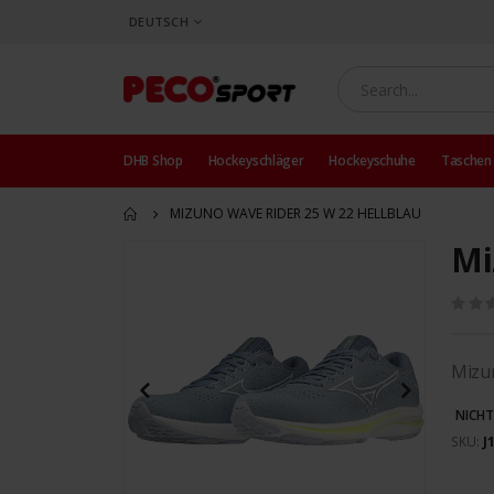
SPRACHE
DEUTSCH
DHB Shop
Hockeyschläger
Hockeyschuhe
Taschen
MIZUNO WAVE RIDER 25 W 22 HELLBLAU
Mi
Zum
Ende
der
Bildergalerie
springen
Mizu
NICHT
SKU
J