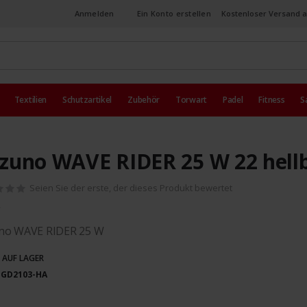
Anmelden
Ein Konto erstellen
Kostenloser Versand a
Textilien
Schutzartikel
Zubehör
Torwart
Padel
Fitness
S
zuno WAVE RIDER 25 W 22 hell
Seien Sie der erste, der dieses Produkt bewertet
no WAVE RIDER 25 W
 AUF LAGER
1GD2103-HA