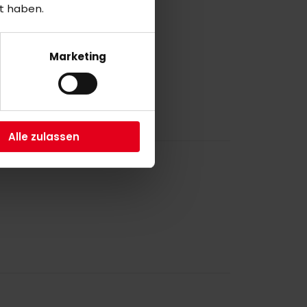
t haben.
a
Marketing
4
Alle zulassen