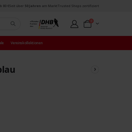
b 80 €
Seit über
50 Jahren
am Markt
Trusted Shops zertifiziert
Artikel
0
offizieller
Partner
Warenkorb
des
ale
Vereinskollektionen
blau