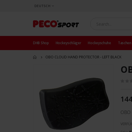
SPRACHE
DEUTSCH
DHB Shop
Hockeyschläger
Hockeyschuhe
Taschen
OBO CLOUD HAND PROTECTOR - LEFT BLACK
OB
Zum
Ende
der
Bildergalerie
springen
144
OBO 
VERFÜ