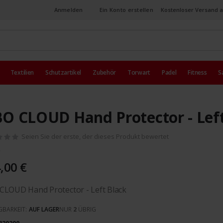
Anmelden
Ein Konto erstellen
Kostenloser Versand a
Textilien
Schutzartikel
Zubehör
Torwart
Padel
Fitness
S
O CLOUD Hand Protector - Left
Seien Sie der erste, der dieses Produkt bewertet
,00 €
CLOUD Hand Protector - Left Black
GBARKEIT:
AUF LAGER
NUR
2
ÜBRIG