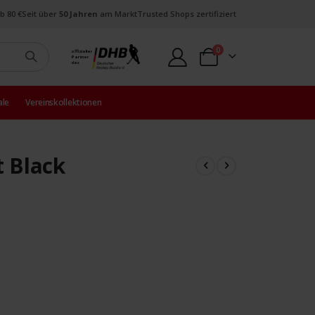
b 80 €
Seit über
50 Jahren
am Markt
Trusted Shops zertifiziert
Artikel
0
offizieller
Partner
Warenkorb
des
ale
Vereinskollektionen
 Black