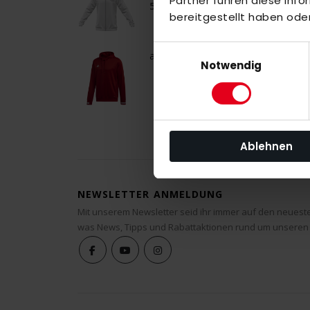
Partner führen diese Inf
55,00 €
bereitgestellt haben ode
Einwilligungsauswahl
adidas T19 Hoody Men power red/w
Notwendig
Ablehnen
NEWSLETTER ANMELDUNG
Mit unserem Newsletter seid ihr immer auf den neuest
was News, Tipps und Rabattaktionen rund um unseren