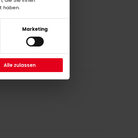
 die Sie ihnen
2
t haben.
3
a
Marketing
1
Alle zulassen