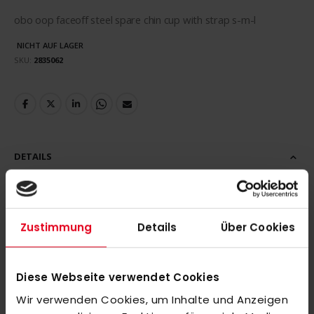
obo oop faceoff steel spare chin cup with strap s-m-l
NICHT AUF LAGER
SKU
2835062
DETAILS
Zustimmung
Details
Über Cookies
MEHR INFORMATIONEN
Diese Webseite verwendet Cookies
BEWERTUNGEN
Wir verwenden Cookies, um Inhalte und Anzeigen
ÄHNLICHE PRODUKTE