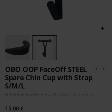
Zum
OBO OOP FaceOff STEEL
Anfang
der
Spare Chin Cup with Strap
Bildergalerie
S/M/L
springen
Seien Sie der erste, der dieses Produkt bewertet
15,00 €