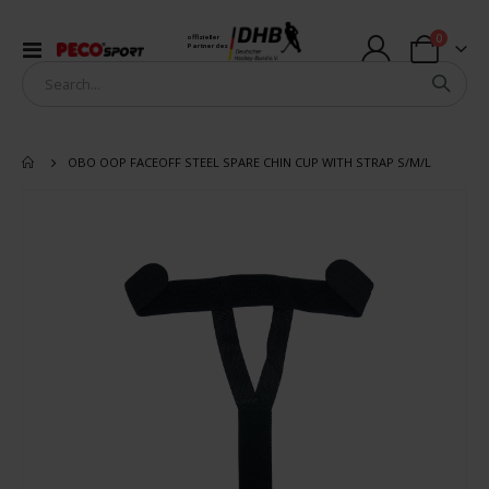
Artikel
0
offizieller
Navigation
Partner des
Warenkorb
umschalten
OBO OOP FACEOFF STEEL SPARE CHIN CUP WITH STRAP S/M/L
Zum
Ende
der
Bildergalerie
springen