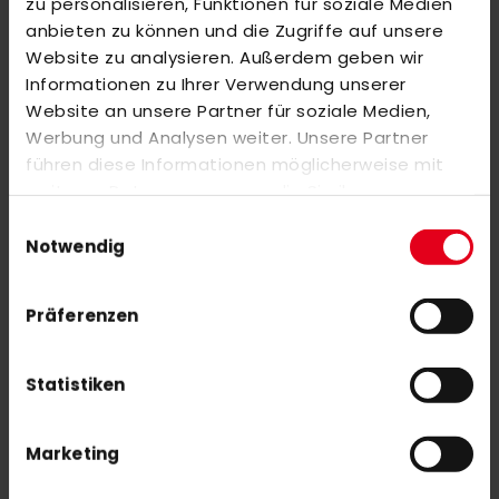
zu personalisieren, Funktionen für soziale Medien
Markieren Sie die Artikel, um Sie dem Warenkorb hinzuzufügen
anbieten zu können und die Zugriffe auf unsere
oder
Alle auswählen
Website zu analysieren. Außerdem geben wir
Informationen zu Ihrer Verwendung unserer
adidas SC Victoria Hoody Youth navy
Website an unsere Partner für soziale Medien,
55,00 €
Werbung und Analysen weiter. Unsere Partner
führen diese Informationen möglicherweise mit
weiteren Daten zusammen, die Sie ihnen
adidas SCHC Techfit Korte Broek Senior Marine
bereitgestellt haben oder die sie im Rahmen Ihrer
35,00 €
Einwilligungsauswahl
Nutzung der Dienste gesammelt haben.
Notwendig
Präferenzen
Statistiken
NEWSLETTER ANMELDUNG
Mit unserem Newsletter seid ihr immer auf den neuesten Stand
Marketing
was News, Tipps und Rabattaktionen rund um unseren Shop
angeht.