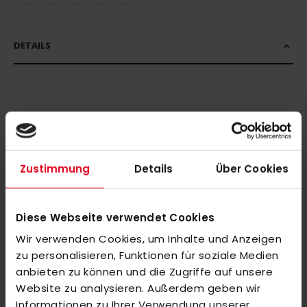
DETAILS
MEHR INFORMATIONEN
BEWERTUNGEN
Zustimmung
Details
Über Cookies
ÄHNLICHE PRODUKTE
Markieren Sie die Artikel, um Sie dem Warenkorb hinzuzufügen
Diese Webseite verwendet Cookies
oder
Alle auswählen
Wir verwenden Cookies, um Inhalte und Anzeigen
adidas Flensburg HC Track Jacket Herren navy
zu personalisieren, Funktionen für soziale Medien
55,00 €
anbieten zu können und die Zugriffe auf unsere
Website zu analysieren. Außerdem geben wir
Informationen zu Ihrer Verwendung unserer