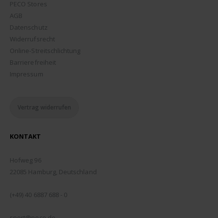
PECO Stores
AGB
Datenschutz
Widerrufsrecht
Online-Streitschlichtung
Barrierefreiheit
Impressum
Vertrag widerrufen
KONTAKT
ADDRESSE:
Hofweg 96
22085 Hamburg, Deutschland
TELEFON:
(+49) 40 6887 688 - 0
EMAIL:
sport@peco.de