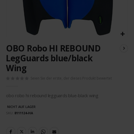
Zum
OBO Robo HI REBOUND
Anfang
der
LegGuards blue/black
Bildergalerie
Wing
springen
Seien Sie der erste, der dieses Produkt bewertet
obo robo hi rebound legguards blue-black wing
NICHT AUF LAGER
SKU
8111124-HA