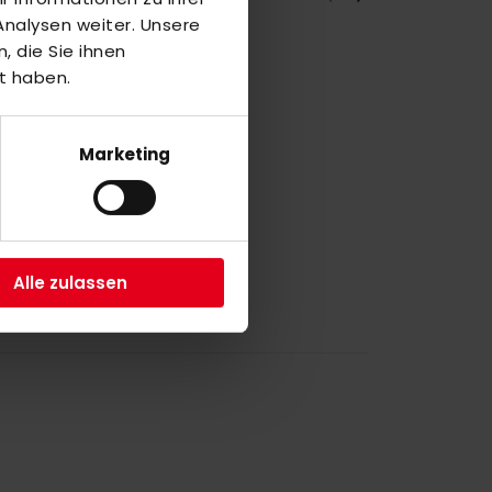
nalysen weiter. Unsere
 die Sie ihnen
t haben.
a
1
Marketing
a
7
1
Alle zulassen