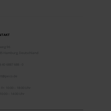
NTAKT
RESSE:
weg 96
85 Hamburg, Deutschland
EFON:
) 40 6887 688 - 0
IL:
rt@peco.de
NUNGSZEITEN:
 Fr: 10:00 – 18:00 Uhr
10:00 – 14:00 Uhr