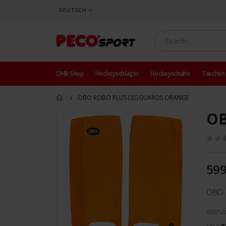
SPRACHE
DEUTSCH
DHB Shop
Hockeyschläger
Hockeyschuhe
Taschen
OBO ROBO PLUS LEGGUARDS ORANGE
OB
Zum
Ende
der
Bildergalerie
springen
599
OBO 
VERFÜ