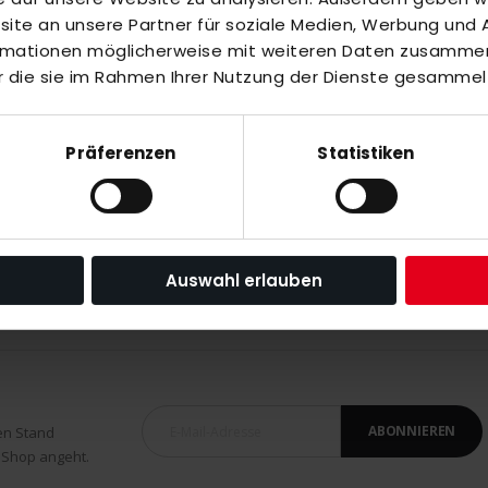
te an unsere Partner für soziale Medien, Werbung und A
inzuzufügen oder
Alle auswählen
ormationen möglicherweise mit weiteren Daten zusammen,
r die sie im Rahmen Ihrer Nutzung der Dienste gesammel
Präferenzen
Statistiken
020
Auswahl erlauben
ABONNIEREN
en Stand
 Shop angeht.