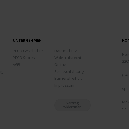
UNTERNEHMEN
KO
ADD
PECO Geschichte
Datenschutz
Hof
PECO Stores
Widerrufsrecht
220
AGB
Online-
TEL
ng
Streitschlichtung
(+49
Barrierefreiheit
EMA
Impressum
spo
ÖFF
Mo -
Vertrag
widerrufen
Sa: 