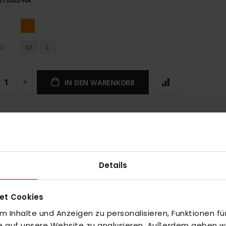
213202-HA
M
L
E
IN DEN WARENKORB
UNGEN
Details
et Cookies
 Inhalte und Anzeigen zu personalisieren, Funktionen fü
fe auf unsere Website zu analysieren. Außerdem geben wir