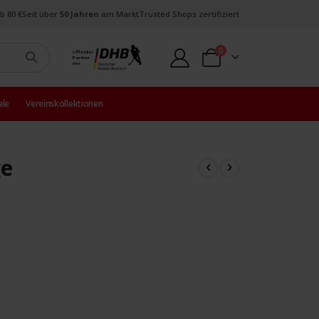
b 80 €
Seit über
50 Jahren
am Markt
Trusted Shops zertifiziert
Artikel
0
offizieller
Partner
Warenkorb
des
ale
Vereinskollektionen
ge