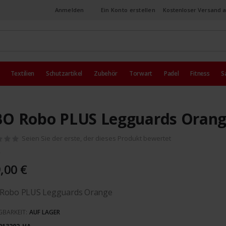
Anmelden
Ein Konto erstellen
Kostenloser Versand a
Textilien
Schutzartikel
Zubehör
Torwart
Padel
Fitness
S
O Robo PLUS Legguards Oran
Seien Sie der erste, der dieses Produkt bewertet
,00 €
Robo PLUS Legguards Orange
GBARKEIT:
AUF LAGER