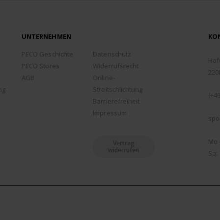
UNTERNEHMEN
KO
ADD
PECO Geschichte
Datenschutz
Hof
PECO Stores
Widerrufsrecht
220
AGB
Online-
TEL
ng
Streitschlichtung
(+49
Barrierefreiheit
EMA
Impressum
spo
ÖFF
Mo -
Vertrag
widerrufen
Sa: 