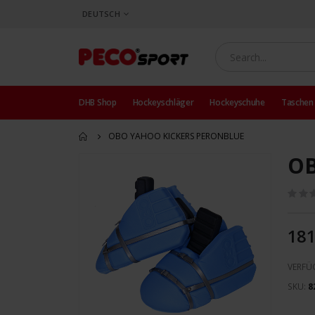
SPRACHE
DEUTSCH
DHB Shop
Hockeyschläger
Hockeyschuhe
Taschen
OBO YAHOO KICKERS PERONBLUE
OB
Zum
Ende
der
Bildergalerie
springen
181
VERFÜ
SKU
8