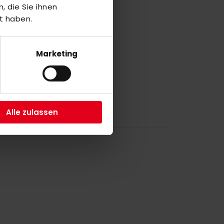
a
 die Sie ihnen
1
t haben.
M
Marketing
3
Alle zulassen