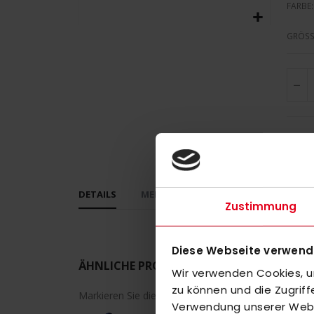
FARBE
Zum
GRÖSS
Anfang
der
Bildergalerie
springen
DETAILS
MEHR INFORMATIONEN
BEWERT
Zustimmung
Diese Webseite verwend
ÄHNLICHE PRODUKTE
Wir verwenden Cookies, um
zu können und die Zugrif
Markieren Sie die Artikel, um Sie dem Warenkorb h
Verwendung unserer Websi