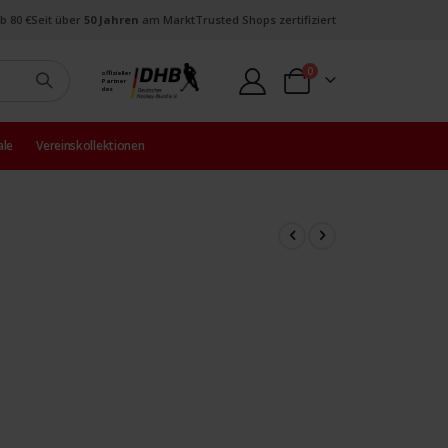
b 80 €
Seit über
50 Jahren
am Markt
Trusted Shops zertifiziert
Artikel
0
offizieller
Partner
Warenkorb
des
ale
Vereinskollektionen