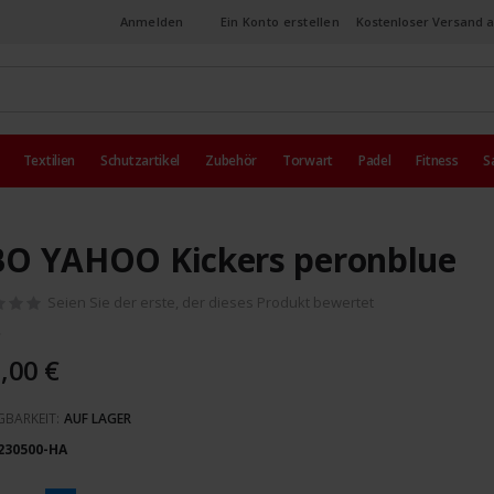
Anmelden
Ein Konto erstellen
Kostenloser Versand a
Textilien
Schutzartikel
Zubehör
Torwart
Padel
Fitness
S
O YAHOO Kickers peronblue
Seien Sie der erste, der dieses Produkt bewertet
,00 €
GBARKEIT:
AUF LAGER
230500-HA