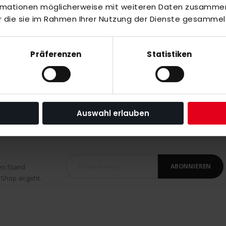
oyalblau blue
ormationen möglicherweise mit weiteren Daten zusammen,
r die sie im Rahmen Ihrer Nutzung der Dienste gesammel
Präferenzen
Statistiken
Auswahl erlauben
ABONNIEREN
en Stand
 Shop angeht.