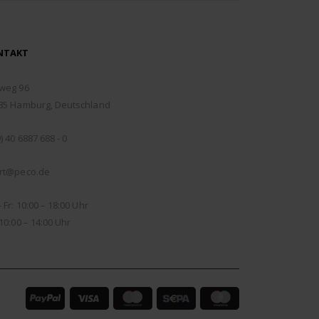
NTAKT
RESSE:
weg 96
85 Hamburg, Deutschland
EFON:
) 40 6887 688 - 0
IL:
rt@peco.de
NUNGSZEITEN:
 Fr: 10:00 – 18:00 Uhr
10:00 – 14:00 Uhr