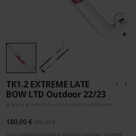
Zum
TK1.2 EXTREME LATE
Anfang
der
BOW LTD Outdoor 22/23
Bildergalerie
springen
Seien Sie der erste, der dieses Produkt bewertet
180,00 €
300,00 €
TK 1-2 Feldhockeyschlaeger Extreme Late Bow LTD White