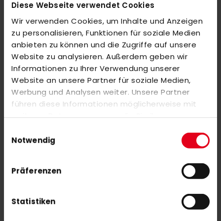
Diese Webseite verwendet Cookies
MEHR INFORMATIONEN
Wir verwenden Cookies, um Inhalte und Anzeigen
zu personalisieren, Funktionen für soziale Medien
BEWERTUNGEN
anbieten zu können und die Zugriffe auf unsere
ÄHNLICHE PRODUKTE
Website zu analysieren. Außerdem geben wir
Informationen zu Ihrer Verwendung unserer
Markieren Sie die Artikel, um Sie dem Warenkorb hinzuzufügen
Website an unsere Partner für soziale Medien,
oder
Alle auswählen
Werbung und Analysen weiter. Unsere Partner
adidas ForceBounce M 21/22 black
führen diese Informationen möglicherweise mit
70,00 €
weiteren Daten zusammen, die Sie ihnen
100,00 €
bereitgestellt haben oder die sie im Rahmen Ihrer
Einwilligungsauswahl
Nutzung der Dienste gesammelt haben.
Notwendig
TK STUTZEN FUN rosa
Präferenzen
Statistiken