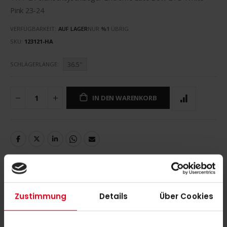
Pink 23-24
VERFÜGBARKEIT:
AUF LAGER
NUR
%1
ÜBRIG
SKU
123121-HA
36.5''
SCHLÄGERLÄNGE
IN DEN WARENKORB
DETAILS
Zustimmung
Details
Über Cookies