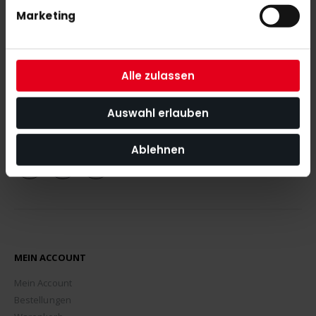
Marketing
NEWSLETTER ANMELDUNG
Mit unserem Newsletter seid ihr immer auf den neuesten Stand
was News, Tipps und Rabattaktionen rund um unseren Shop
Alle zulassen
angeht.
Auswahl erlauben
ABONNIEREN
Ablehnen
MEIN ACCOUNT
Mein Account
Bestellungen