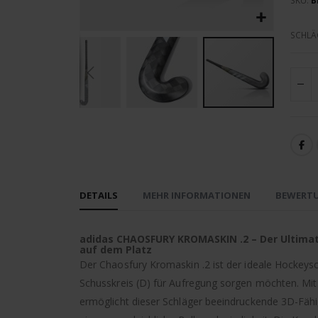
SKU
B
SCHLÄ
Zum
Anfang
der
Bildergalerie
springen
DETAILS
MEHR INFORMATIONEN
BEWERT
adidas CHAOSFURY KROMASKIN .2 – Der Ultimat
auf dem Platz
Der Chaosfury Kromaskin .2 ist der ideale Hockeysch
Schusskreis (D) für Aufregung sorgen möchten. Mit
ermöglicht dieser Schläger beeindruckende 3D-Fäh