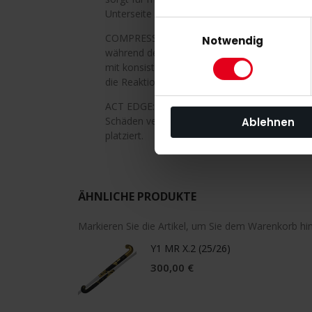
Unterseite erleichtert das Anheben des Balls.
Einwilligungsauswahl
COMPRESSION CORE: Ein Hybridkern im Kopf 
Notwendig
während der Herstellung die Verbundschichten
mit konsistenter Struktur entsteht. Dies verb
die Reaktionsfähigkeit beim Passen und Empf
ACT EDGE: Ein fortschrittliches Verbundmater
Schäden verhindert und Vibrationen reduziert;
Ablehnen
platziert.
ÄHNLICHE PRODUKTE
Markieren Sie die Artikel, um Sie dem Warenkorb h
Y1 MR X.2 (25/26)
300,00 €