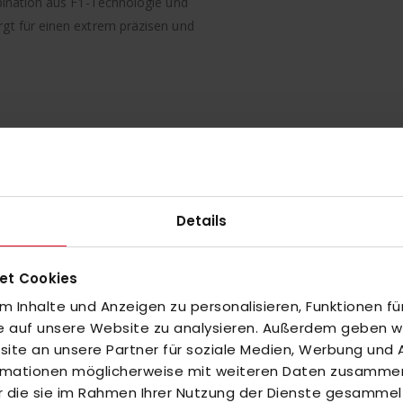
mbination aus F1-Technologie und
gt für einen extrem präzisen und
Details
ünnes Kohlefaser-Material aus
s Schlägers und verbessert
et Cookies
istung.
 Inhalte und Anzeigen zu personalisieren, Funktionen fü
Festigkeit zu Gewicht als bei
fe auf unsere Website zu analysieren. Außerdem geben wir
aftentwicklung und Haltbarkeit
te an unsere Partner für soziale Medien, Werbung und A
ormationen möglicherweise mit weiteren Daten zusammen,
erform verstärkt den Schaft,
r die sie im Rahmen Ihrer Nutzung der Dienste gesammel
Finish. Die ausgeschnittene