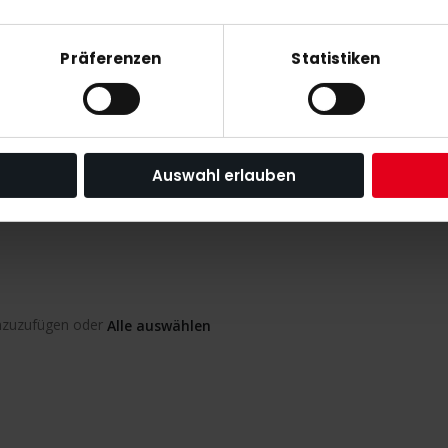
des Schlägers komprimiert
Präferenzen
Statistiken
, wodurch ein stärkerer Schläger
essert den Sweet Spot und erhöht
angen des Balls.
ial aus hochimpact Nylon, das
 strategisch an der Rückkante
Auswahl erlauben
inzuzufügen oder
Alle auswählen