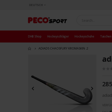
SPRACHE
DEUTSCH
DHB Shop
Hockeyschläger
Hockeyschuhe
Taschen
ADIADS CHAOSFURY KROMASKIN .2
ad
Zum
Ende
der
Bildergalerie
springen
285
adia
VERFÜ