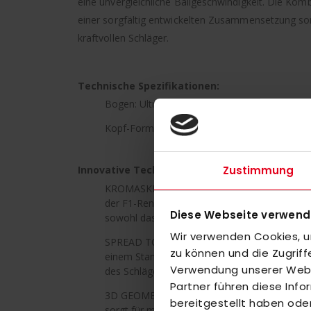
eine unvergleichliche Ballgeschwindigkeit. Die Ko
einer sorgfältig entwickelten Zusammensetzung sor
kraftvollen Schläger.
Technische Spezifikationen:
Bogen: Ultra Low Bow - 200mm/24mm
Kopf-Form: Pure Control
Zustimmung
Innovative Technologien für Höchstleistung:
KROMASKIN / FULL STICK KROMASKIN: Ultrad
der F1-Renntechnologie umhüllt den Schaft de
Diese Webseite verwend
sowohl das Design als auch die strukturelle Le
Wir verwenden Cookies, um
SPREAD TOW CARBON: Höheres Verhältnis von 
zu können und die Zugrif
einem Standard-Kohlenstoffaufbau, was die Kr
Verwendung unserer Websi
des Schlägers erhöht.
Partner führen diese Inf
3D GEOMETRIE: Die einzigartige adidas-Schläg
bereitgestellt haben ode
sorgt für mehr Schlagkraft und ein präziseres 