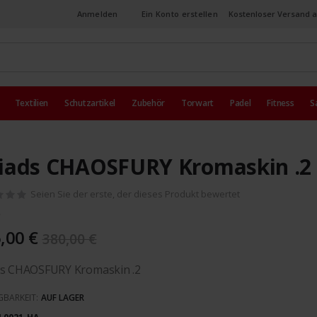
Anmelden
Ein Konto erstellen
Kostenloser Versand a
Textilien
Schutzartikel
Zubehör
Torwart
Padel
Fitness
S
iads CHAOSFURY Kromaskin .2
Seien Sie der erste, der dieses Produkt bewertet
,00 €
380,00 €
ds CHAOSFURY Kromaskin .2
GBARKEIT:
AUF LAGER