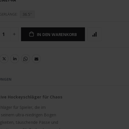
L0021-HA
36.5''
GERLÄNGE
IN DEN WARENKORB
UNGEN
ive Hockeyschläger für Chaos
läger für Spieler, die im
 seinem ultra-niedrigen Bogen
igkeiten, täuschende Pässe und