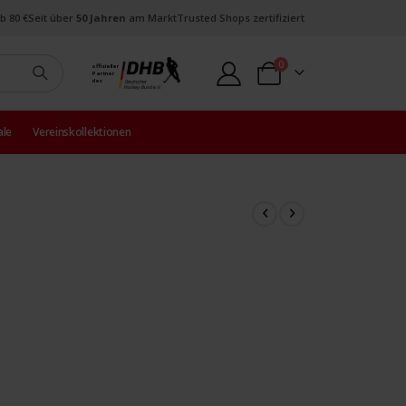
b 80 €
Seit über
50 Jahren
am Markt
Trusted Shops zertifiziert
Artikel
0
offizieller
Partner
Warenkorb
des
ale
Vereinskollektionen