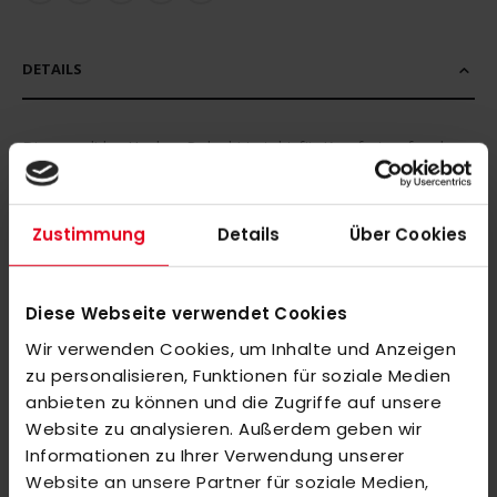
DETAILS
Dieses adidas Hockey-Poloshirt steht für Komfort auf und
neben dem Platz. Damit eignet es sich ideal für Coaches,
Betreuerstab und Spieler_innen zwischen Trainingseinheiten
Zustimmung
Details
Über Cookies
und Matches. Das kurzärmlige Shirt mit Polokragen und
adidas Logo auf der Brust.
Diese Webseite verwendet Cookies
EIGENSCHAFTEN: Interlock, hydrophilic finish, AEROREADY,
teilweise aus recycelten Materialien hergestellt.
Wir verwenden Cookies, um Inhalte und Anzeigen
zu personalisieren, Funktionen für soziale Medien
Wichtiger Hinweis:
anbieten zu können und die Zugriffe auf unsere
Website zu analysieren. Außerdem geben wir
Bitte beachte, dass individuell veredelte bzw. bedruckte Artikel
Informationen zu Ihrer Verwendung unserer
vom Umtausch oder der Rückgabe leider ausgeschlossen
Website an unsere Partner für soziale Medien,
sind. Da es sich um personalisierte Produkte handelt, können