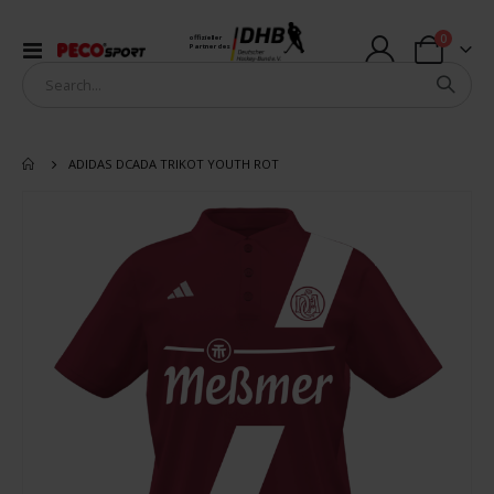
Artikel
0
offizieller
Navigation
Partner des
Warenkorb
umschalten
ADIDAS DCADA TRIKOT YOUTH ROT
Zum
Ende
der
Bildergalerie
springen