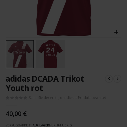
Zum
adidas DCADA Trikot
Anfang
der
Youth rot
Bildergalerie
springen
Seien Sie der erste, der dieses Produkt bewertet
40,00 €
VERFÜGBARKEIT:
AUF LAGER
NUR
%1
ÜBRIG