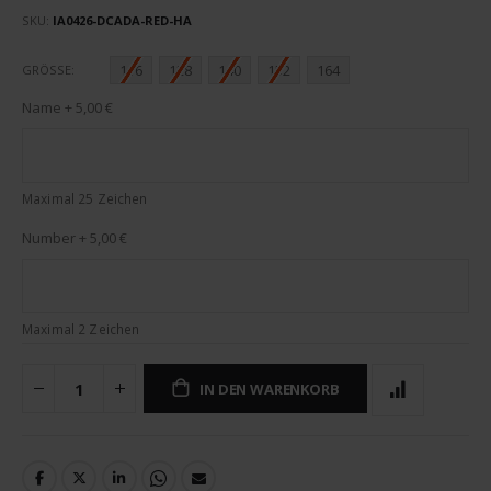
SKU
IA0426-DCADA-RED-HA
116
128
140
152
164
GRÖSSE
Name
+
5,00 €
Maximal 25 Zeichen
Number
+
5,00 €
Maximal 2 Zeichen
IN DEN WARENKORB