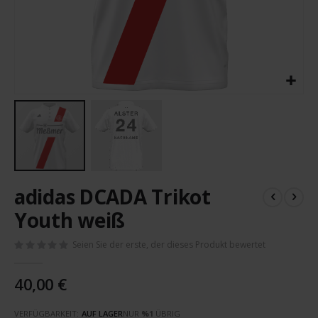
Zum
adidas DCADA Trikot
Anfang
der
Youth weiß
Bildergalerie
springen
Seien Sie der erste, der dieses Produkt bewertet
40,00 €
VERFÜGBARKEIT:
AUF LAGER
NUR
%1
ÜBRIG