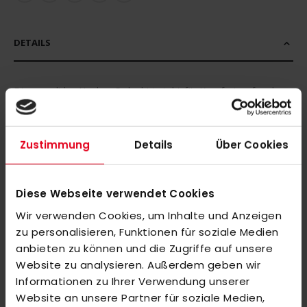
DETAILS
Dieses adidas Hockey-Poloshirt steht für Komfort auf und
neben dem Platz. Damit eignet es sich ideal für Coaches,
Betreuerstab und Spieler_innen zwischen Trainingseinheiten
Zustimmung
Details
Über Cookies
und Matches. Das kurzärmlige Shirt mit Polokragen und
adidas Logo auf der Brust.
Diese Webseite verwendet Cookies
EIGENSCHAFTEN: Interlock, hydrophilic finish, AEROREADY,
teilweise aus recycelten Materialien hergestellt.
Wir verwenden Cookies, um Inhalte und Anzeigen
zu personalisieren, Funktionen für soziale Medien
Wichtiger Hinweis:
anbieten zu können und die Zugriffe auf unsere
Website zu analysieren. Außerdem geben wir
Bitte beachte, dass individuell veredelte bzw. bedruckte Artikel
Informationen zu Ihrer Verwendung unserer
vom Umtausch oder der Rückgabe leider ausgeschlossen
Website an unsere Partner für soziale Medien,
sind. Da es sich um personalisierte Produkte handelt, können