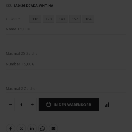
SKU
IA0426-DCADA-WHT-HA
116
128
140
152
164
GRÖSSE
Name
+
5,00 €
Maximal 25 Zeichen
Number
+
5,00 €
Maximal 2 Zeichen
IN DEN WARENKORB