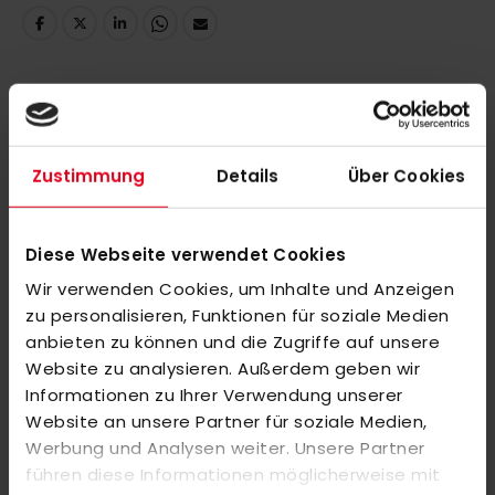
DETAILS
Zustimmung
Details
Über Cookies
Hier trifft Teamgeist auf ein leichtes Tragegefühl. Dieses
kurzärmelige adidas Hockeytrikot mit V-Ausschnitt ist für das
Spielfeld gemacht und bietet höchsten Tragekomfort bei
Diese Webseite verwendet Cookies
Match oder Training. Das Trikot kommt mit aufgesticktem
Wir verwenden Cookies, um Inhalte und Anzeigen
adidas Logo und mit 3-Streifen an den Schultern.
zu personalisieren, Funktionen für soziale Medien
anbieten zu können und die Zugriffe auf unsere
EIGENSCHAFTEN: Interlock, hydrophilic finish, AEROREADY,
Website zu analysieren. Außerdem geben wir
teilweise aus recycelten Materialien hergestellt.
Informationen zu Ihrer Verwendung unserer
Website an unsere Partner für soziale Medien,
Werbung und Analysen weiter. Unsere Partner
führen diese Informationen möglicherweise mit