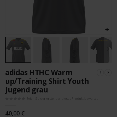
Zum
adidas HTHC Warm
Anfang
der
up/Training Shirt Youth
Bildergalerie
Jugend grau
springen
Seien Sie der erste, der dieses Produkt bewertet
40,00 €