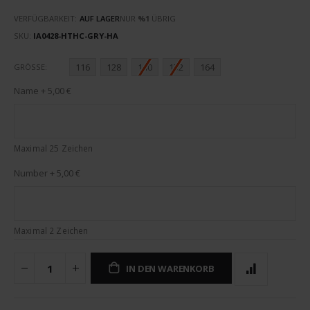
VERFÜGBARKEIT:
AUF LAGER
NUR
%1
ÜBRIG
SKU
IA0428-HTHC-GRY-HA
116
128
140
152
164
GRÖSSE
Name
+
5,00 €
Maximal 25 Zeichen
Number
+
5,00 €
Maximal 2 Zeichen
IN DEN WARENKORB