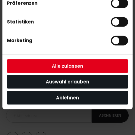
Präferenzen
Statistiken
adidas THC RW Bergisch Gladbach Trikot Herren white
45,00 €
Marketing
Alle zulassen
NEWSLETTER ANMELDUNG
Auswahl erlauben
Mit unserem Newsletter seid ihr immer auf den neuesten Stand
was News, Tipps und Rabattaktionen rund um unseren Shop
Ablehnen
angeht.
ABONNIEREN