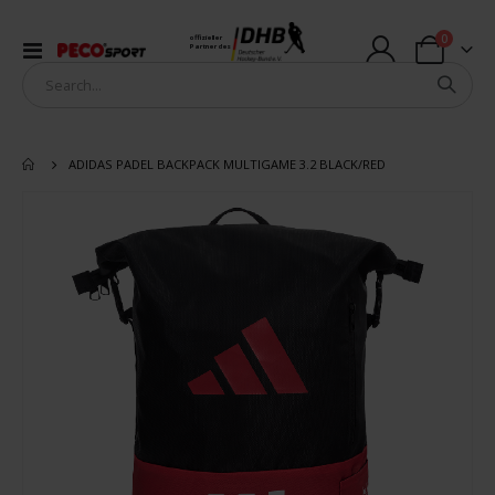
Artikel
0
offizieller
Navigation
Partner des
Warenkorb
umschalten
ADIDAS PADEL BACKPACK MULTIGAME 3.2 BLACK/RED
Zum
Ende
der
Bildergalerie
springen