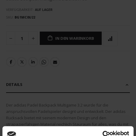
VERFÜGBARKEIT:
AUF LAGER
SKU
BG1MC0U22
IN DEN WARENKORB
DETAILS
Der adidas Padel Backpack Multigame 3.2 wurde für die
anspruchsvollen Padelspieler designt und entwickelt. Der adidas
Rucksack bietet mit seinem modernen Design und den
strapazierfähigen Material reichlich Stauraum für alles, was du mit
auf den Platz nehmen willst. Der adidas Padel Backpack Multigame