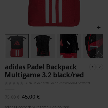
Zum
adidas Padel Backpack
Anfang
der
Multigame 3.2 black/red
Bildergalerie
springen
Seien Sie der erste, der dieses Produkt bewertet
45,00 €
75,00 €
adidas Backpack Multigame 3.2 black/red