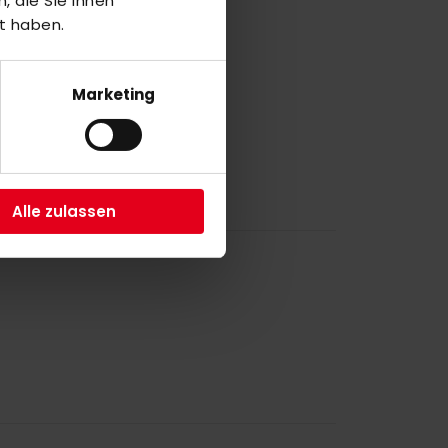
 die Sie ihnen
1
t haben.
a
Marketing
1
Alle zulassen