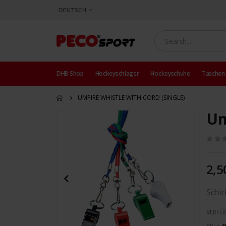
SPRACHE
DEUTSCH
DHB Shop
Hockeyschläger
Hockeyschuhe
Taschen
UMPIRE WHISTLE WITH CORD (SINGLE)
Um
Zum
Ende
der
Bildergalerie
springen
2,5
Schir
VERFÜ