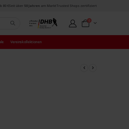
b 80 €
Seit über
50 Jahren
am Markt
Trusted Shops zertifiziert
Artikel
0
offizieller
Partner
Warenkorb
des
ale
Vereinskollektionen