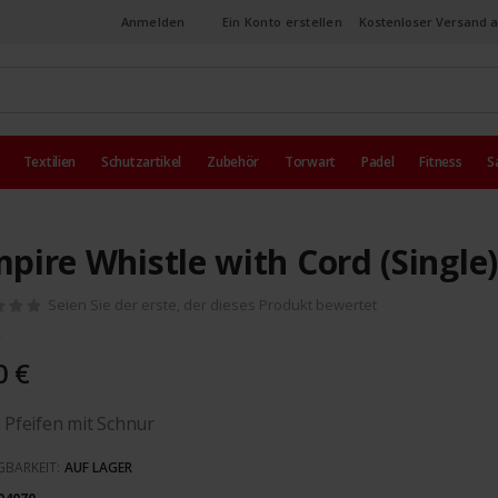
Anmelden
Ein Konto erstellen
Kostenloser Versand a
Textilien
Schutzartikel
Zubehör
Torwart
Padel
Fitness
S
pire Whistle with Cord (Single)
Seien Sie der erste, der dieses Produkt bewertet
0 €
i Pfeifen mit Schnur
GBARKEIT:
AUF LAGER