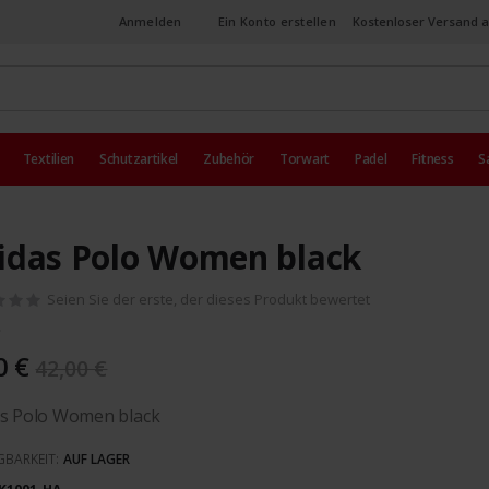
Anmelden
Ein Konto erstellen
Kostenloser Versand a
Textilien
Schutzartikel
Zubehör
Torwart
Padel
Fitness
S
idas Polo Women black
Seien Sie der erste, der dieses Produkt bewertet
0 €
42,00 €
as Polo Women black
GBARKEIT:
AUF LAGER