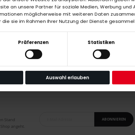
te an unsere Partner für soziale Medien, Werbung und A
inzuzufügen oder
Alle auswählen
ormationen möglicherweise mit weiteren Daten zusammen,
r die sie im Rahmen Ihrer Nutzung der Dienste gesammel
Präferenzen
Statistiken
blue/white
Auswahl erlauben
ABONNIEREN
en Stand
 Shop angeht.