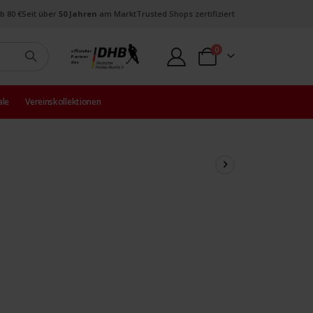
b 80 €
Seit über
50 Jahren
am Markt
Trusted Shops zertifiziert
Artikel
0
offizieller
Partner
Warenkorb
des
ale
Vereinskollektionen