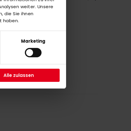
nalysen weiter. Unsere
 die Sie ihnen
t haben.
a
8
Marketing
a
4
Alle zulassen