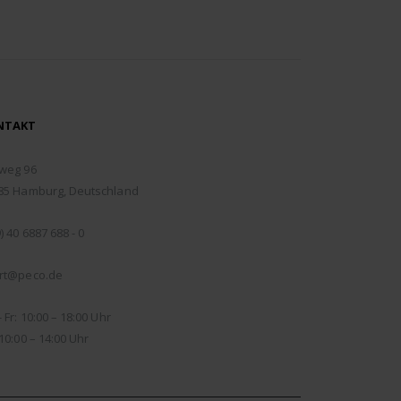
NTAKT
RESSE:
weg 96
85 Hamburg, Deutschland
EFON:
) 40 6887 688 - 0
IL:
rt@peco.de
NUNGSZEITEN:
 Fr: 10:00 – 18:00 Uhr
10:00 – 14:00 Uhr