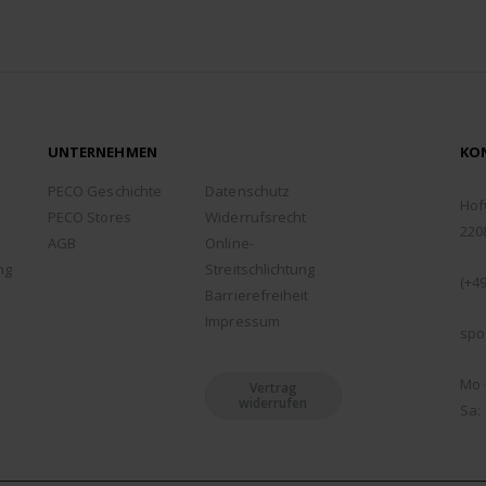
UNTERNEHMEN
KO
ADD
PECO Geschichte
Datenschutz
Hof
PECO Stores
Widerrufsrecht
220
AGB
Online-
TEL
ng
Streitschlichtung
(+49
Barrierefreiheit
EMA
Impressum
spo
ÖFF
Mo -
Vertrag
widerrufen
Sa: 