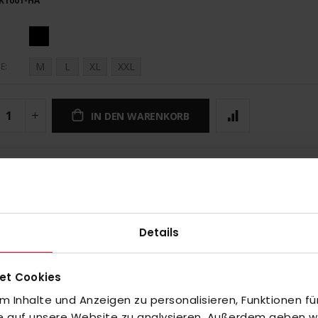
K1001-HA
M
L
XL
XXL
E
IN DEN WARENKORB
UNGEN
Details
et Cookies
 Inhalte und Anzeigen zu personalisieren, Funktionen fü
fe auf unsere Website zu analysieren. Außerdem geben wir