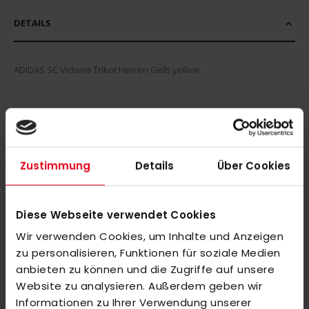
DETAILS
ADIDAS SC Victoria Trikot Herren Gelb yellow
MEHR INFORMATIONEN
BEWERTUNGEN
Zustimmung
Details
Über Cookies
ÄHNLICHE PRODUKTE
Markieren Sie die Artikel, um Sie dem Warenkorb hinzuzufügen
Diese Webseite verwendet Cookies
oder
Alle auswählen
Wir verwenden Cookies, um Inhalte und Anzeigen
adidas ENT22 SWEAT PANT navy Y
zu personalisieren, Funktionen für soziale Medien
45,00 €
anbieten zu können und die Zugriffe auf unsere
Website zu analysieren. Außerdem geben wir
Informationen zu Ihrer Verwendung unserer