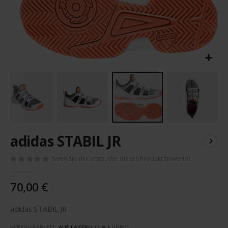
Zum
adidas STABIL JR
Anfang
der
Seien Sie der erste, der dieses Produkt bewertet
Bildergalerie
springen
70,00 €
adidas STABIL JR
VERFÜGBARKEIT:
AUF LAGER
NUR
%1
ÜBRIG