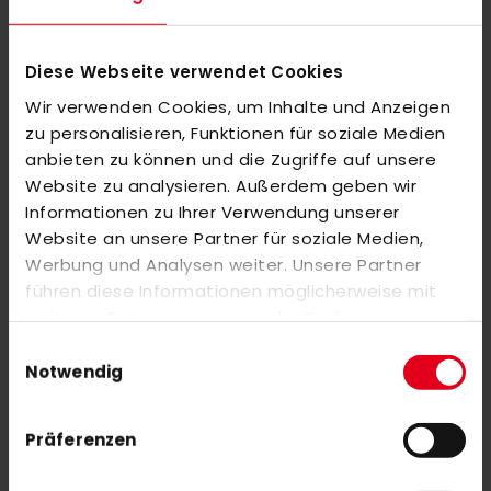
Die gepolsterte EVA-Zwischensohle sorgt bei jeder Aktivität für
optimale Dämpfung. Die abriebfeste Gummiaußensohle rundet
das Design des adidas Schuhs ab
Diese Webseite verwendet Cookies
Wir verwenden Cookies, um Inhalte und Anzeigen
zu personalisieren, Funktionen für soziale Medien
MEHR INFORMATIONEN
anbieten zu können und die Zugriffe auf unsere
Website zu analysieren. Außerdem geben wir
BEWERTUNGEN
Informationen zu Ihrer Verwendung unserer
Website an unsere Partner für soziale Medien,
ÄHNLICHE PRODUKTE
Werbung und Analysen weiter. Unsere Partner
Markieren Sie die Artikel, um Sie dem Warenkorb hinzuzufügen
führen diese Informationen möglicherweise mit
oder
Alle auswählen
weiteren Daten zusammen, die Sie ihnen
adidas TG Heimfeld Socks navy
bereitgestellt haben oder die sie im Rahmen Ihrer
Einwilligungsauswahl
Nutzung der Dienste gesammelt haben.
18,00 €
Notwendig
Präferenzen
Y1 LB 70 23/24