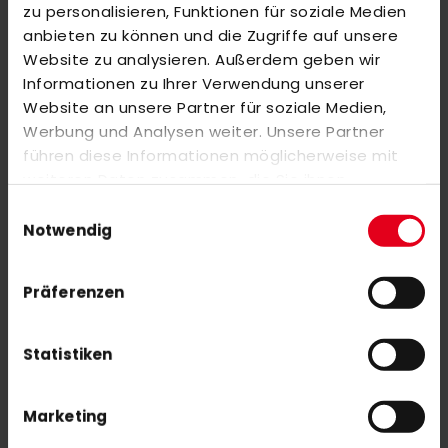
ÄHNLICHE PRODUKTE
zu personalisieren, Funktionen für soziale Medien
anbieten zu können und die Zugriffe auf unsere
Markieren Sie die Artikel, um Sie dem Warenkorb hinzuzufügen
Website zu analysieren. Außerdem geben wir
oder
Alle auswählen
Informationen zu Ihrer Verwendung unserer
LOK Padel Easy Hype
Website an unsere Partner für soziale Medien,
Sonderangebot
108,00 €
180,00 €
Werbung und Analysen weiter. Unsere Partner
führen diese Informationen möglicherweise mit
weiteren Daten zusammen, die Sie ihnen
adidas RUZO .4 22/23 White/ Beam Green
bereitgestellt haben oder die sie im Rahmen Ihrer
Einwilligungsauswahl
154,00 €
Nutzung der Dienste gesammelt haben.
Notwendig
220,00 €
Präferenzen
Statistiken
NEWSLETTER ANMELDUNG
Mit unserem Newsletter seid ihr immer auf den neuesten Stand
Marketing
was News, Tipps und Rabattaktionen rund um unseren Shop