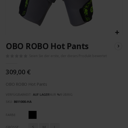
Zum
OBO ROBO Hot Pants
Anfang
der
Seien Sie der erste, der dieses Produkt bewertet
Bildergalerie
springen
309,00 €
OBO ROBO Hot Pants
VERFÜGBARKEIT:
AUF LAGER
NUR
%1
ÜBRIG
SKU
8611000-HA
FARBE
S
M
L
GRÖSSE