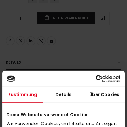
IN DEN WARENKORB
DETAILS
OBO ROBO Hot Pants
Zustimmung
Details
Über Cookies
MEHR INFORMATIONEN
Diese Webseite verwendet Cookies
BEWERTUNGEN
Wir verwenden Cookies, um Inhalte und Anzeigen