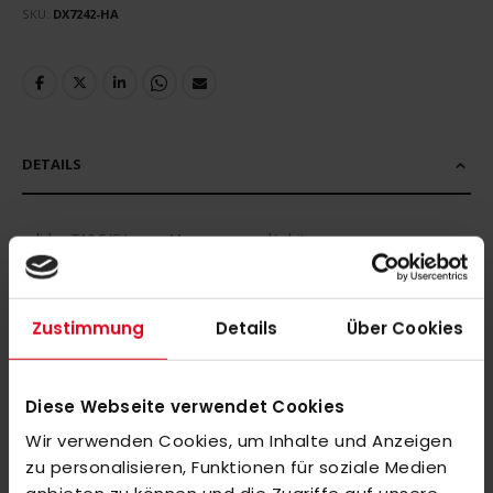
SKU
DX7242-HA
DETAILS
adidas T19 S/S Jersey Men power red/white
MEHR INFORMATIONEN
Zustimmung
Details
Über Cookies
BEWERTUNGEN
Diese Webseite verwendet Cookies
ÄHNLICHE PRODUKTE
Wir verwenden Cookies, um Inhalte und Anzeigen
Markieren Sie die Artikel, um Sie dem Warenkorb hinzuzufügen
zu personalisieren, Funktionen für soziale Medien
oder
Alle auswählen