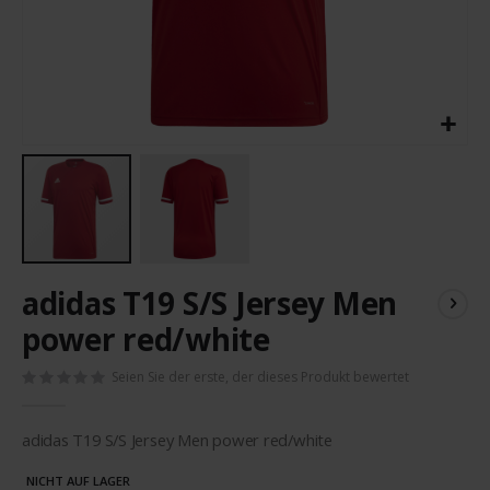
Zum
adidas T19 S/S Jersey Men
Anfang
der
power red/white
Bildergalerie
springen
Seien Sie der erste, der dieses Produkt bewertet
adidas T19 S/S Jersey Men power red/white
NICHT AUF LAGER