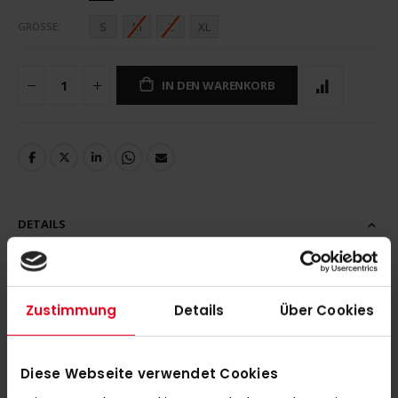
S
M
L
XL
GRÖSSE
IN DEN WARENKORB
DETAILS
FOR CORRECT SIZING CHECK: | www.obo.co.nz/sizing/senior-pants
Zustimmung
Details
Über Cookies
MEHR INFORMATIONEN
Diese Webseite verwendet Cookies
BEWERTUNGEN