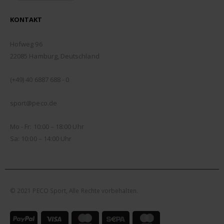
KONTAKT
ADDRESSE:
Hofweg 96
22085 Hamburg, Deutschland
TELEFON:
(+49) 40 6887 688 - 0
EMAIL:
sport@peco.de
ÖFFNUNGSZEITEN:
Mo - Fr: 10:00 – 18:00 Uhr
Sa: 10:00 – 14:00 Uhr
© 2021 PECO Sport, Alle Rechte vorbehalten.