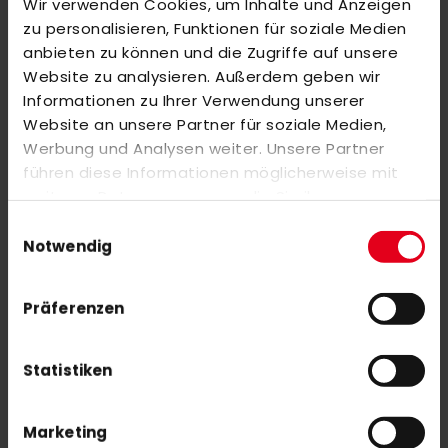
Wir verwenden Cookies, um Inhalte und Anzeigen
zu personalisieren, Funktionen für soziale Medien
ÄHNLICHE PRODUKTE
anbieten zu können und die Zugriffe auf unsere
Markieren Sie die Artikel, um Sie dem Warenkorb hinzuzufügen
Website zu analysieren. Außerdem geben wir
oder
Alle auswählen
Informationen zu Ihrer Verwendung unserer
Website an unsere Partner für soziale Medien,
adidas THC Ahrensburg Stadium Jacket Senior burgundy
Werbung und Analysen weiter. Unsere Partner
130,00 €
führen diese Informationen möglicherweise mit
weiteren Daten zusammen, die Sie ihnen
bereitgestellt haben oder die sie im Rahmen Ihrer
OBO Bag Carry L Green
Einwilligungsauswahl
Nutzung der Dienste gesammelt haben.
Notwendig
62,00 €
Präferenzen
Statistiken
NEWSLETTER ANMELDUNG
Marketing
Mit unserem Newsletter seid ihr immer auf den neuesten Stand