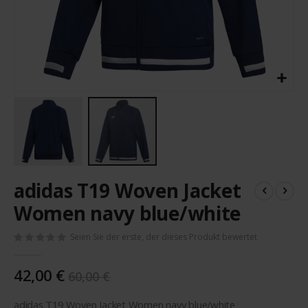
Zum
adidas T19 Woven Jacket
Anfang
der
Women navy blue/white
Bildergalerie
springen
Seien Sie der erste, der dieses Produkt bewertet
42,00 €
60,00 €
adidas T19 Woven Jacket Women navy blue/white