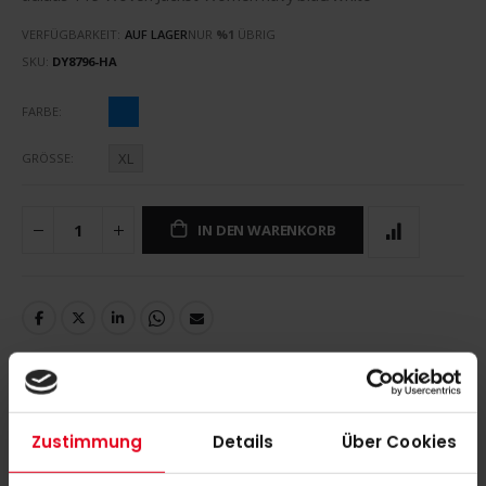
VERFÜGBARKEIT:
AUF LAGER
NUR
%1
ÜBRIG
SKU
DY8796-HA
FARBE
XL
GRÖSSE
IN DEN WARENKORB
DETAILS
Zustimmung
Details
Über Cookies
adidas T19 Woven Jacket Women navy blue/white