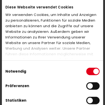
Diese Webseite verwendet Cookies
MEHR INFORMATIONEN
Wir verwenden Cookies, um Inhalte und Anzeigen
zu personalisieren, Funktionen für soziale Medien
anbieten zu können und die Zugriffe auf unsere
BEWERTUNGEN
Website zu analysieren. Außerdem geben wir
ÄHNLICHE PRODUKTE
Informationen zu Ihrer Verwendung unserer
Website an unsere Partner für soziale Medien,
Markieren Sie die Artikel, um Sie dem Warenkorb hinzuzufügen
Werbung und Analysen weiter. Unsere Partner
oder
Alle auswählen
führen diese Informationen möglicherweise mit
OBO YAHOO Bored Shorts
weiteren Daten zusammen, die Sie ihnen
111,00 €
bereitgestellt haben oder die sie im Rahmen Ihrer
Einwilligungsauswahl
Nutzung der Dienste gesammelt haben.
Notwendig
WILSON Blade LS V4 Padel GR FRM 2
Präferenzen
160,00 €
Statistiken