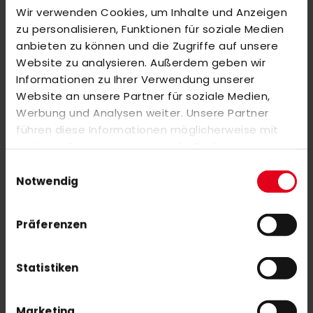
Wir verwenden Cookies, um Inhalte und Anzeigen
BEWERTUNGEN
zu personalisieren, Funktionen für soziale Medien
ÄHNLICHE PRODUKTE
anbieten zu können und die Zugriffe auf unsere
Website zu analysieren. Außerdem geben wir
Markieren Sie die Artikel, um Sie dem Warenkorb hinzuzufügen
Informationen zu Ihrer Verwendung unserer
oder
Alle auswählen
Website an unsere Partner für soziale Medien,
Y1 Upcycled LTD Fleece black
Werbung und Analysen weiter. Unsere Partner
25,00 €
führen diese Informationen möglicherweise mit
35,00 €
weiteren Daten zusammen, die Sie ihnen
bereitgestellt haben oder die sie im Rahmen Ihrer
Einwilligungsauswahl
OSAKA LOW BOW 70 - FUTURELAB TRANSFORMATIVE TEAL OUTDOOR 36.5
Nutzung der Dienste gesammelt haben.
Notwendig
240,00 €
Präferenzen
Statistiken
NEWSLETTER ANMELDUNG
Marketing