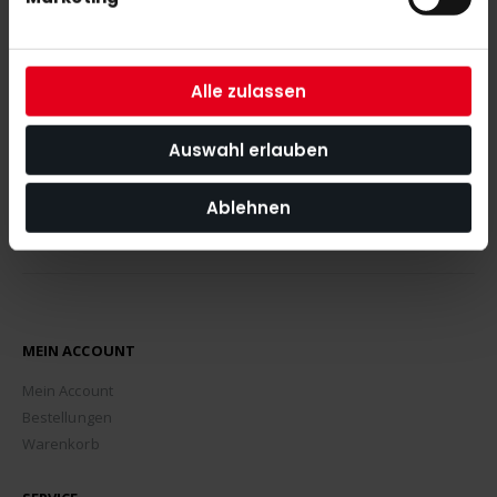
Mit unserem Newsletter seid ihr immer auf den neuesten Stand
was News, Tipps und Rabattaktionen rund um unseren Shop
angeht.
Alle zulassen
ABONNIEREN
Auswahl erlauben
Ablehnen
MEIN ACCOUNT
Mein Account
Bestellungen
Warenkorb