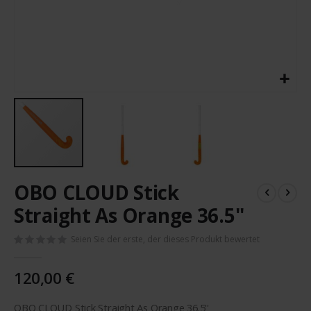
Zum
OBO CLOUD Stick
Anfang
der
Straight As Orange 36.5''
Bildergalerie
springen
Seien Sie der erste, der dieses Produkt bewertet
120,00 €
OBO CLOUD Stick Straight As Orange 36.5''