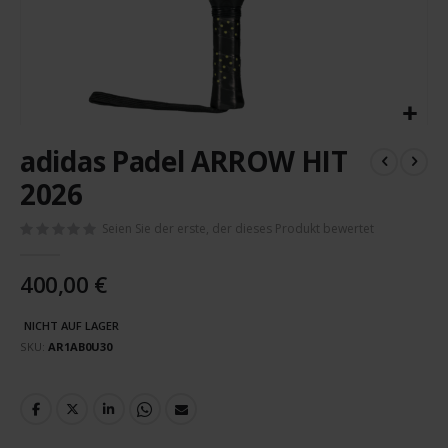
Zum
adidas Padel ARROW HIT
Anfang
der
2026
Bildergalerie
springen
Seien Sie der erste, der dieses Produkt bewertet
400,00 €
NICHT AUF LAGER
SKU
AR1AB0U30