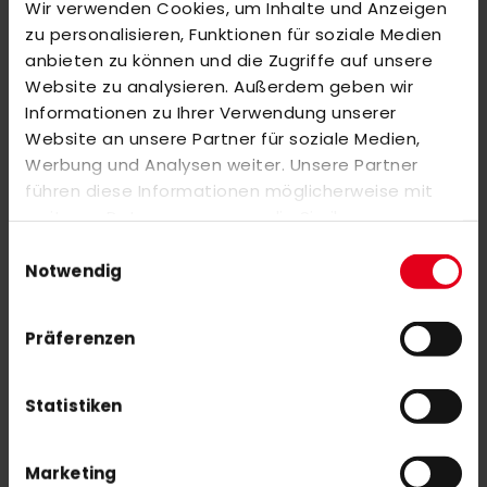
Wir verwenden Cookies, um Inhalte und Anzeigen
zu mehr Kraft bei Angriffsschlägen führt. 355-365
zu personalisieren, Funktionen für soziale Medien
anbieten zu können und die Zugriffe auf unsere
PRO: Schläger für hochkarätige und sehr aktive Spieler. Hohe
Website zu analysieren. Außerdem geben wir
Leistung.
Informationen zu Ihrer Verwendung unserer
Website an unsere Partner für soziale Medien,
STRUKTURELLE VERSTÄRKUNG: Verstärkungen am Rand des
Werbung und Analysen weiter. Unsere Partner
Schlägers sorgen für eine höhere Widerstandsfähigkeit gegen
führen diese Informationen möglicherweise mit
die hohen Torsionskräfte, denen er während des Spiels
weiteren Daten zusammen, die Sie ihnen
ausgesetzt ist.
bereitgestellt haben oder die sie im Rahmen Ihrer
Einwilligungsauswahl
Nutzung der Dienste gesammelt haben.
Notwendig
SPIN BLADE DECAL: Dieses Relief verbessert das
Kontrollgefühl und erhöht den Spin, den wir dem Ball verleihen
Präferenzen
können.
Statistiken
MEHR INFORMATIONEN
Marketing