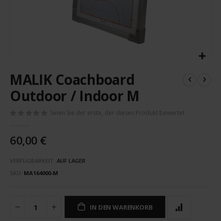
Zum
MALIK Coachboard
Anfang
der
Outdoor / Indoor M
Bildergalerie
springen
Seien Sie der erste, der dieses Produkt bewertet
60,00 €
VERFÜGBARKEIT:
AUF LAGER
SKU
MA164000-M
IN DEN WARENKORB