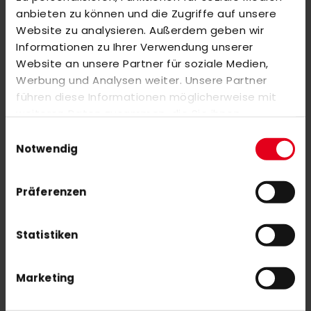
Markieren Sie die Artikel, um Sie dem Warenkorb hinzuzufügen
anbieten zu können und die Zugriffe auf unsere
oder
Alle auswählen
Website zu analysieren. Außerdem geben wir
OBO SLIPPA ROBO+ peron blue
Informationen zu Ihrer Verwendung unserer
39,00 €
Website an unsere Partner für soziale Medien,
Werbung und Analysen weiter. Unsere Partner
führen diese Informationen möglicherweise mit
adidas HOCKEY DIVOX 1.9S 20/21
weiteren Daten zusammen, die Sie ihnen
bereitgestellt haben oder die sie im Rahmen Ihrer
Einwilligungsauswahl
Nutzung der Dienste gesammelt haben.
Notwendig
Präferenzen
Statistiken
NEWSLETTER ANMELDUNG
Mit unserem Newsletter seid ihr immer auf den neuesten Stand
was News, Tipps und Rabattaktionen rund um unseren Shop
Marketing
angeht.