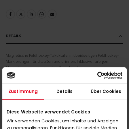
DETAILS
Magnetische Feldhockey-Taktiktafel mit beidseitigen Feldhockey-
Markierungen für draußen und drinnen. Inklusive farbigen
Magneten, non-permanentem Boardmarker und
Reinigungsschwamm.
Zustimmung
Details
Über Cookies
MEHR INFORMATIONEN
BEWERTUNGEN
Diese Webseite verwendet Cookies
ÄHNLICHE PRODUKTE
Wir verwenden Cookies, um Inhalte und Anzeigen
zu personalisieren, Funktionen für soziale Medien