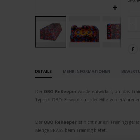
SKU
9
Zum
Anfang
der
DETAILS
MEHR INFORMATIONEN
BEWERT
Bildergalerie
springen
Der
OBO ReKeeper
wurde entwickelt, um das Tra
Typisch OBO: Er wurde mit der Hilfe von erfahrene
Der
OBO ReKeeper
ist nicht nur ein Trainingsge
Menge SPASS beim Training bietet.