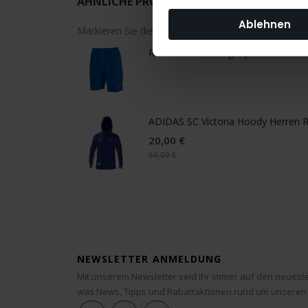
ÄHNLICHE PRODUKTE
Ablehnen
Markieren Sie die Artikel, um Sie dem Warenkorb h
ReeceAustralia Legacy Short Herren
ADIDAS SC Victoria Hoody Herren R
20,00 €
60,00 €
NEWSLETTER ANMELDUNG
Mit unserem Newsletter seid ihr immer auf den neuest
was News, Tipps und Rabattaktionen rund um unseren