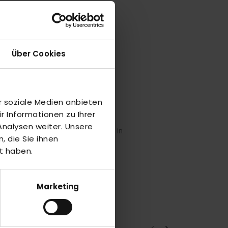
Über Cookies
r soziale Medien anbieten
 Informationen zu Ihrer
dere Farbe)
nalysen weiter. Unsere
ne 3d-Seite für zufälligen Rebound in
 die Sie ihnen
t haben.
Marketing