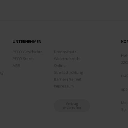
UNTERNEHMEN
KO
ADD
PECO Geschichte
Datenschutz
Hof
PECO Stores
Widerrufsrecht
220
AGB
Online-
TEL
ng
Streitschlichtung
(+49
Barrierefreiheit
EMA
Impressum
spo
ÖFF
Mo -
Vertrag
widerrufen
Sa: 