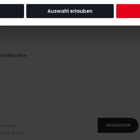
Auswahl erlauben
inzuzufügen oder
Alle auswählen
 Junior 2012
oyalblau blue
ABONNIEREN
en Stand
 Shop angeht.