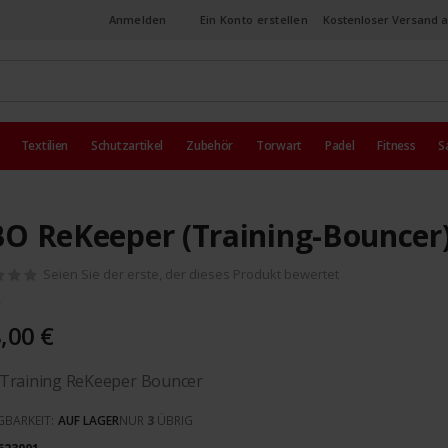
Anmelden
Ein Konto erstellen
Kostenloser Versand a
Textilien
Schutzartikel
Zubehör
Torwart
Padel
Fitness
S
O ReKeeper (Training-Bouncer
Seien Sie der erste, der dieses Produkt bewertet
,00 €
Training ReKeeper Bouncer
GBARKEIT:
AUF LAGER
NUR
3
ÜBRIG