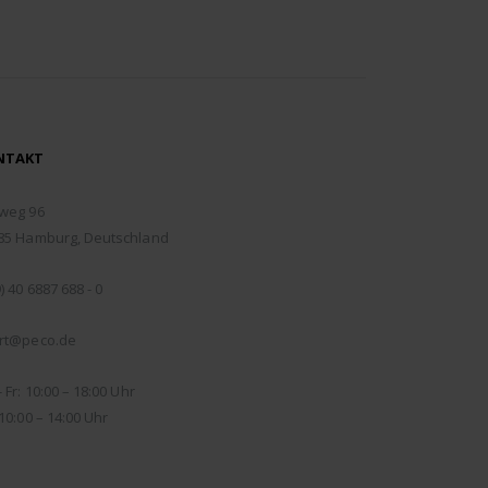
NTAKT
RESSE:
weg 96
85 Hamburg, Deutschland
EFON:
) 40 6887 688 - 0
IL:
rt@peco.de
NUNGSZEITEN:
 Fr: 10:00 – 18:00 Uhr
10:00 – 14:00 Uhr