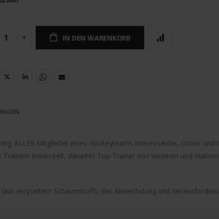
623001
IN DEN WARENKORB
UNGEN
ining ALLER Mitglieder eines Hockeyteams interessanter, cooler und
n Trainern entwickelt, darunter Top-Trainer von Vereinen und Natio
rät (aus recyceltem Schaumstoff), das Abwechslung und Herausforde