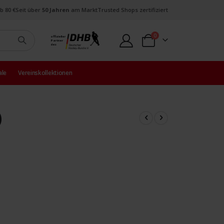
b 80 €
Seit über
50 Jahren
am Markt
Trusted Shops zertifiziert
Artikel
0
offizieller
Partner
Warenkorb
des
ale
Vereinskollektionen
)