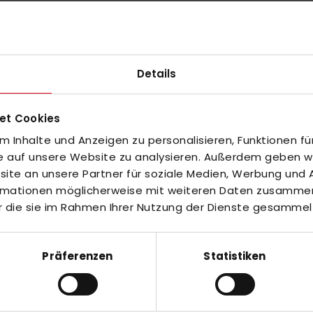
ww.bouncer.co.nz
Details
et Cookies
 Inhalte und Anzeigen zu personalisieren, Funktionen fü
ff hergestellt
fe auf unsere Website zu analysieren. Außerdem geben wir
s recyceltem Schaumstoff besteht (jeder ReKeeper hat daher eine an
te an unsere Partner für soziale Medien, Werbung und A
te für starken Rebound, eine gerade Seite für niedrigen Rebound, ei
ormationen möglicherweise mit weiteren Daten zusammen,
r die sie im Rahmen Ihrer Nutzung der Dienste gesammel
Präferenzen
Statistiken
Höhe)