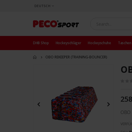
SPRACHE
DEUTSCH
DHB Shop
Hockeyschläger
Hockeyschuhe
Taschen
OBO REKEEPER (TRAINING-BOUNCER)
OB
Zum
Ende
der
Bildergalerie
springen
258
OBO 
VERFÜ