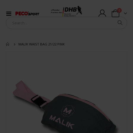
Artikel
0
offizieller
Navigation
Partner des
Warenkorb
umschalten
MALIK WAIST BAG 21/22 PINK
Zum
Ende
der
Bildergalerie
springen