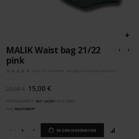
Zum
MALIK Waist bag 21/22
Anfang
der
pink
Bildergalerie
springen
Seien Sie der erste, der dieses Produkt bewertet
15,00 €
20,00 €
VERFÜGBARKEIT:
AUF LAGER
NUR
2
ÜBRIG
SKU
MA21360-PI
IN DEN WARENKORB