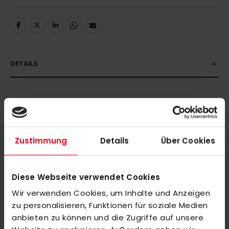
DETAILS
MEHR INFORMATIONEN
Zustimmung
Details
Über Cookies
BEWERTUNGEN
ÄHNLICHE PRODUKTE
Diese Webseite verwendet Cookies
Markieren Sie die Artikel, um Sie dem Warenkorb hinzuzufügen
Wir verwenden Cookies, um Inhalte und Anzeigen
oder
Alle auswählen
zu personalisieren, Funktionen für soziale Medien
Grays GR10000 DB MIC MT/GD 36.5
anbieten zu können und die Zugriffe auf unsere
Sonderangebot