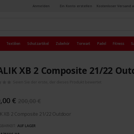
Anmelden
Ein Konto erstellen
Kostenloser Versand a
Textilien
Schutzartikel
Zubehör
Torwart
Padel
Fitness
S
LIK XB 2 Composite 21/22 Out
Seien Sie der erste, der dieses Produkt bewertet
,00 €
200,00 €
K XB 2 Composite 21/22 Outdoor
GBARKEIT:
AUF LAGER