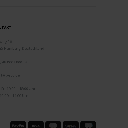
NTAKT
RESSE:
weg 96
85 Hamburg, Deutschland
EFON:
) 40 6887 688 - 0
IL:
rt@peco.de
NUNGSZEITEN:
 Fr: 10:00 – 18:00 Uhr
10:00 – 14:00 Uhr