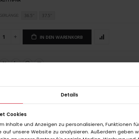
A21116-HA
36.5''
37.5''
GERLÄNGE
IN DEN WARENKORB
UNGEN
Details
et Cookies
 Inhalte und Anzeigen zu personalisieren, Funktionen fü
fe auf unsere Website zu analysieren. Außerdem geben wir
inzuzufügen oder
Alle auswählen