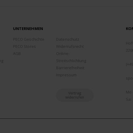
UNTERNEHMEN
KO
ADD
PECO Geschichte
Datenschutz
Hof
PECO Stores
Widerrufsrecht
220
AGB
Online-
TEL
ng
Streitschlichtung
(+49
Barrierefreiheit
EMA
Impressum
spo
ÖFF
Mo -
Vertrag
widerrufen
Sa: 