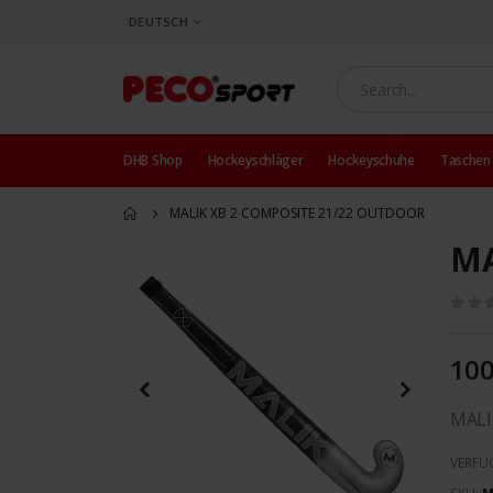
SPRACHE
DEUTSCH
DHB Shop
Hockeyschläger
Hockeyschuhe
Taschen
MALIK XB 2 COMPOSITE 21/22 OUTDOOR
MA
Zum
Ende
der
Bildergalerie
springen
100
MALI
VERFÜ