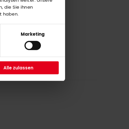
nalysen weiter. Unsere
 die Sie ihnen
a
t haben.
7
Marketing
a
1
Alle zulassen