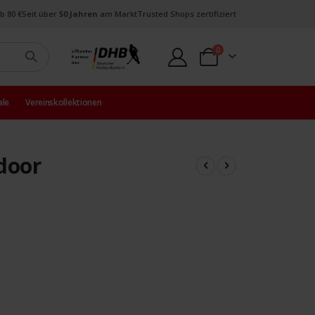
b 80 €
Seit über
50 Jahren
am Markt
Trusted Shops zertifiziert
Artikel
0
offizieller
Partner
Warenkorb
des
ale
Vereinskollektionen
door