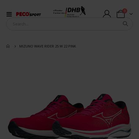
Artikel
0
offizieller
Navigation
Partner des
Warenkorb
umschalten
MIZUNO WAVE RIDER 25 W 22 PINK
Zum
Ende
der
Bildergalerie
springen