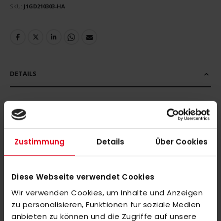
SKU
J1GD210303-HA
DETAILS
MEHR INFORMATIONEN
Zustimmung
Details
Über Cookies
BEWERTUNGEN
Diese Webseite verwendet Cookies
ÄHNLICHE PRODUKTE
Wir verwenden Cookies, um Inhalte und Anzeigen
Markieren Sie die Artikel, um Sie dem Warenkorb hinzuzufügen
zu personalisieren, Funktionen für soziale Medien
oder
Alle auswählen
anbieten zu können und die Zugriffe auf unsere