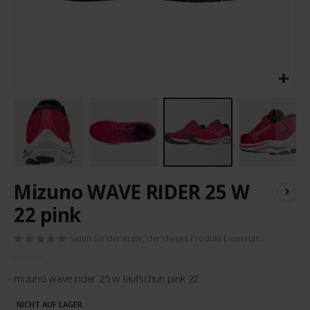
Zum
Mizuno WAVE RIDER 25 W
Anfang
der
22 pink
Bildergalerie
springen
Seien Sie der erste, der dieses Produkt bewertet
mizuno wave rider 25 w laufschuh pink 22
NICHT AUF LAGER