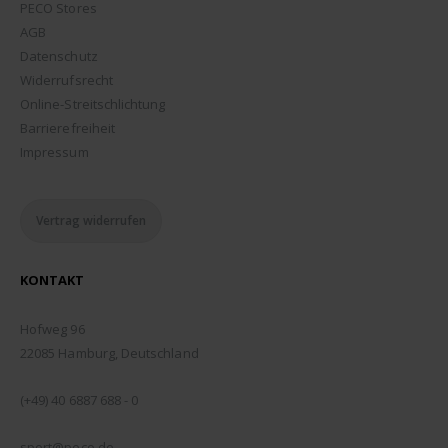
PECO Stores
AGB
Datenschutz
Widerrufsrecht
Online-Streitschlichtung
Barrierefreiheit
Impressum
Vertrag widerrufen
KONTAKT
ADDRESSE:
Hofweg 96
22085 Hamburg, Deutschland
TELEFON:
(+49) 40 6887 688 - 0
EMAIL:
sport@peco.de