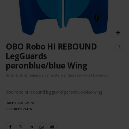
Zum
OBO Robo HI REBOUND
Anfang
der
LegGuards
Bildergalerie
peronblue/blue Wing
springen
Seien Sie der erste, der dieses Produkt bewertet
obo robo hi rebound legguard peronblue-blue wing
NICHT AUF LAGER
SKU
8111121-HA