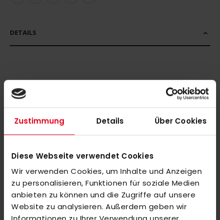
DETAILS
MEHR INFORMATIONEN
BEWERTUNGEN
Zustimmung
Details
Über Cookies
ÄHNLICHE PRODUKTE
Markieren Sie die Artikel, um Sie dem Warenkorb hinzuzufügen
Diese Webseite verwendet Cookies
oder
Alle auswählen
Wir verwenden Cookies, um Inhalte und Anzeigen
OBO CLOUD Guard Female Pelvic Black
zu personalisieren, Funktionen für soziale Medien
67,00 €
anbieten zu können und die Zugriffe auf unsere
Website zu analysieren. Außerdem geben wir
Informationen zu Ihrer Verwendung unserer