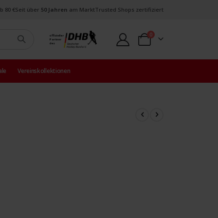
b 80 €
Seit über
50 Jahren
am Markt
Trusted Shops zertifiziert
Artikel
0
offizieller
Partner
Warenkorb
des
ale
Vereinskollektionen