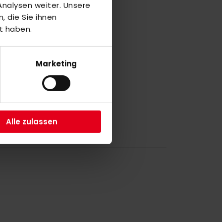
nalysen weiter. Unsere
 die Sie ihnen
a
t haben.
4
Marketing
M
1
2
Alle zulassen