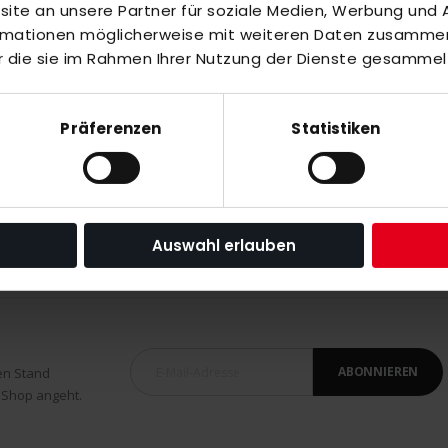
te an unsere Partner für soziale Medien, Werbung und A
inzuzufügen oder
Alle auswählen
ormationen möglicherweise mit weiteren Daten zusammen,
schwarz
r die sie im Rahmen Ihrer Nutzung der Dienste gesammel
Präferenzen
Statistiken
eiß
Auswahl erlauben
ABONNIEREN
en Stand
 Shop angeht.