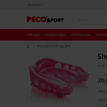
SPRACHE
DEUTSCH
DHB Shop
Hockeyschläger
Hockeyschuhe
Taschen
SHOCKDOCTOR GEL MAX
Sh
Zum
Ende
der
Bildergalerie
springen
20,
shock
VERFÜ