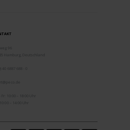
NTAKT
RESSE:
weg 96
85 Hamburg, Deutschland
EFON:
) 40 6887 688 - 0
IL:
rt@peco.de
NUNGSZEITEN:
 Fr: 10:00 – 18:00 Uhr
10:00 – 14:00 Uhr