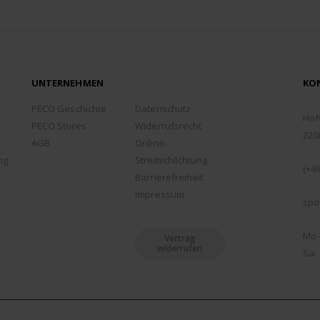
UNTERNEHMEN
KO
ADD
PECO Geschichte
Datenschutz
Hof
PECO Stores
Widerrufsrecht
220
AGB
Online-
TEL
ng
Streitschlichtung
(+49
Barrierefreiheit
EMA
Impressum
spo
ÖFF
Mo -
Vertrag
widerrufen
Sa: 