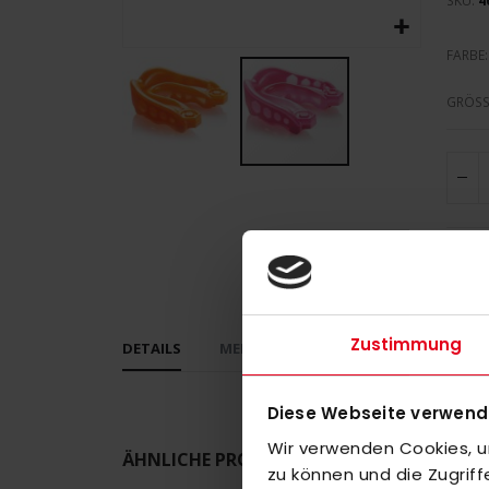
SKU
4
FARBE
GRÖSS
Zum
Anfang
der
Bildergalerie
springen
Zustimmung
DETAILS
MEHR INFORMATIONEN
BEWERT
Diese Webseite verwend
Wir verwenden Cookies, um
ÄHNLICHE PRODUKTE
zu können und die Zugrif