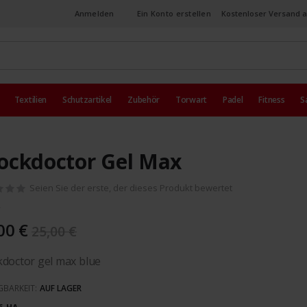
Anmelden
Ein Konto erstellen
Kostenloser Versand a
Textilien
Schutzartikel
Zubehör
Torwart
Padel
Fitness
S
ockdoctor Gel Max
Seien Sie der erste, der dieses Produkt bewertet
00 €
25,00 €
doctor gel max blue
GBARKEIT:
AUF LAGER