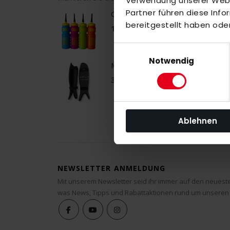
Verwendung unserer Websi
Partner führen diese Inf
OBO Bottle
bereitgestellt haben ode
12,00 €
Einwilligungsauswahl
Notwendig
MALIK Power Guard
30,00 €
Ablehnen
NEWSLETTER ANMELDUNG
Mit unserem Newsletter seid ihr immer auf den neuest
was News, Tipps und Rabattaktionen rund um unseren