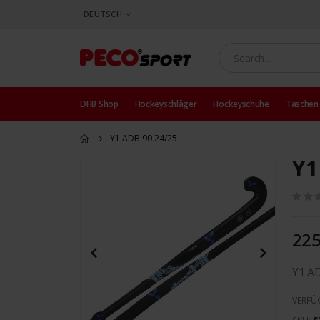
SPRACHE
DEUTSCH
DHB Shop
Hockeyschläger
Hockeyschuhe
Taschen
Y1 ADB 90 24/25
Y1
Zum
Ende
der
Bildergalerie
springen
225
Y1 A
VERFÜ