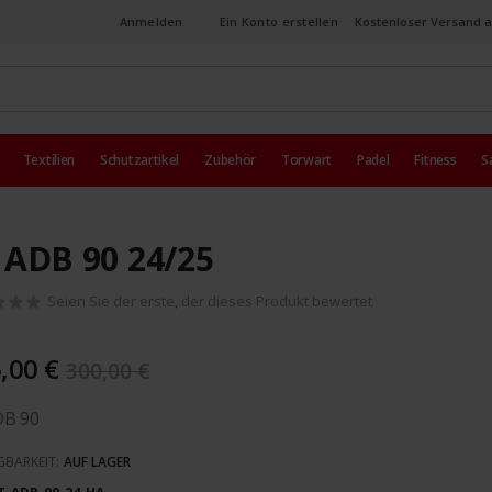
Anmelden
Ein Konto erstellen
Kostenloser Versand a
Textilien
Schutzartikel
Zubehör
Torwart
Padel
Fitness
S
 ADB 90 24/25
Seien Sie der erste, der dieses Produkt bewertet
,00 €
300,00 €
DB 90
GBARKEIT:
AUF LAGER