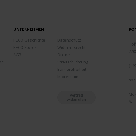
UNTERNEHMEN
KO
ADD
PECO Geschichte
Datenschutz
Hof
PECO Stores
Widerrufsrecht
220
AGB
Online-
TEL
ng
Streitschlichtung
(+49
Barrierefreiheit
EMA
Impressum
spo
ÖFF
Mo -
Vertrag
widerrufen
Sa: 