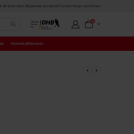
b 80 €
Seit über
50 Jahren
am Markt
Trusted Shops zertifiziert
Artikel
0
offizieller
Partner
Warenkorb
des
ale
Vereinskollektionen