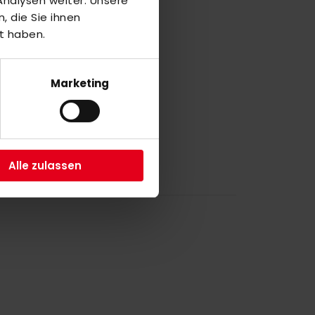
nalysen weiter. Unsere
 die Sie ihnen
M
t haben.
6
Marketing
a
4
Alle zulassen