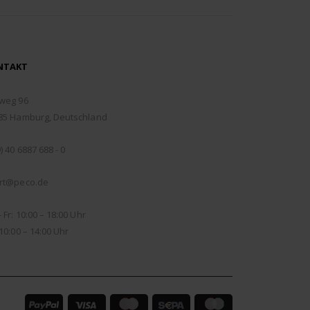
NTAKT
RESSE:
weg 96
85 Hamburg, Deutschland
EFON:
) 40 6887 688 - 0
IL:
rt@peco.de
NUNGSZEITEN:
 Fr: 10:00 – 18:00 Uhr
10:00 – 14:00 Uhr