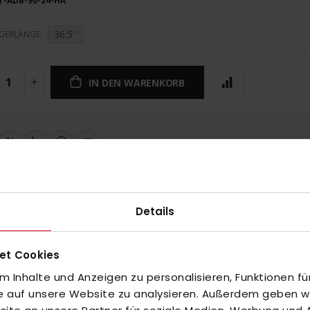
T-ADB-90-24-HA
36.5''
GERLÄNGE
IN DEN WARENKORB
UNGEN
Details
et Cookies
 Inhalte und Anzeigen zu personalisieren, Funktionen fü
fe auf unsere Website zu analysieren. Außerdem geben wir
inzuzufügen oder
Alle auswählen