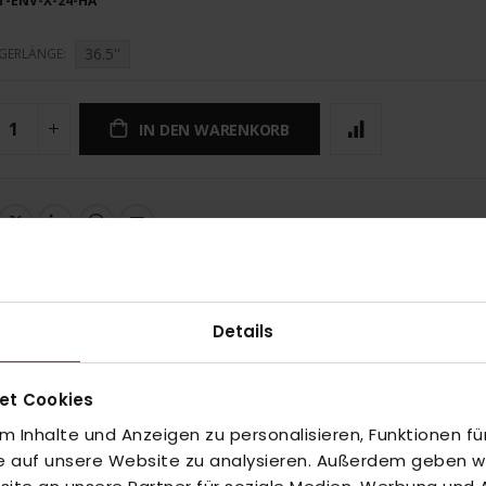
T-ENV-X-24-HA
36.5''
GERLÄNGE
IN DEN WARENKORB
UNGEN
Details
et Cookies
 Inhalte und Anzeigen zu personalisieren, Funktionen fü
fe auf unsere Website zu analysieren. Außerdem geben wir
inzuzufügen oder
Alle auswählen