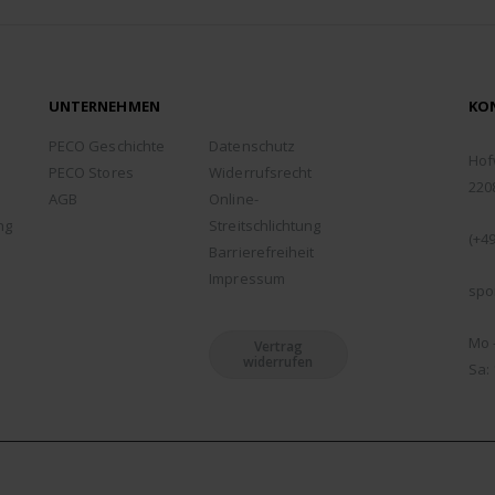
UNTERNEHMEN
KO
ADD
PECO Geschichte
Datenschutz
Hof
PECO Stores
Widerrufsrecht
220
AGB
Online-
TEL
ng
Streitschlichtung
(+49
Barrierefreiheit
EMA
Impressum
spo
ÖFF
Mo -
Vertrag
widerrufen
Sa: 