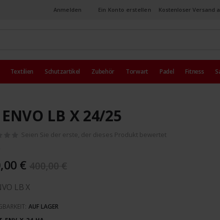
Anmelden
Ein Konto erstellen
Kostenloser Versand a
Textilien
Schutzartikel
Zubehör
Torwart
Padel
Fitness
S
 ENVO LB X 24/25
Seien Sie der erste, der dieses Produkt bewertet
,00 €
400,00 €
NVO LB X
GBARKEIT:
AUF LAGER