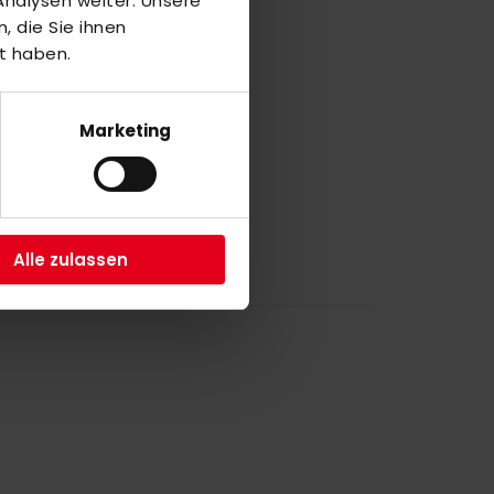
nalysen weiter. Unsere
 die Sie ihnen
O
t haben.
2
Marketing
a
Alle zulassen