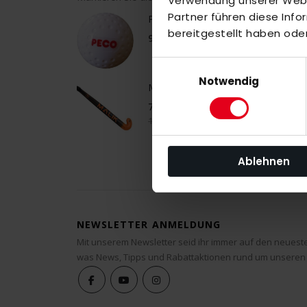
Verwendung unserer Websi
Partner führen diese Inf
Peco Dimpleball
bereitgestellt haben ode
9,00 €
Einwilligungsauswahl
Notwendig
MALIK LB 3 Composite 21/22 Outd
75,00 €
150,00 €
Ablehnen
NEWSLETTER ANMELDUNG
Mit unserem Newsletter seid ihr immer auf den neuest
was News, Tipps und Rabattaktionen rund um unseren