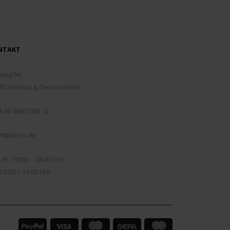
NTAKT
RESSE:
weg 96
85 Hamburg, Deutschland
EFON:
) 40 6887 688 - 0
IL:
rt@peco.de
NUNGSZEITEN:
 Fr: 10:00 – 18:00 Uhr
10:00 – 14:00 Uhr