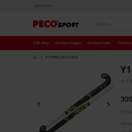
SPRACHE
DEUTSCH
DHB Shop
Hockeyschläger
Hockeyschuhe
Taschen
Y1 ENVO LB X 24/25
Y1
Zum
Ende
der
Bildergalerie
springen
300
Y1 E
VERFÜ