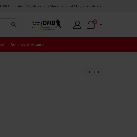
b 80 €
Seit über
50 Jahren
am Markt
Trusted Shops zertifiziert
Artikel
0
offizieller
Partner
Warenkorb
des
ale
Vereinskollektionen