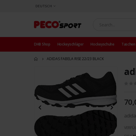
SPRACHE
DEUTSCH
DHB Shop
Hockeyschläger
Hockeyschuhe
Taschen
ADIDAS FABELA RISE 22/23 BLACK
ad
Zum
Ende
der
Bildergalerie
springen
70,
adida
VERFÜ