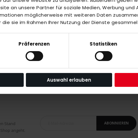
fe auf unsere Website zu analysieren. Außerdem geben wir
te an unsere Partner für soziale Medien, Werbung und A
inzuzufügen oder
Alle auswählen
ormationen möglicherweise mit weiteren Daten zusammen,
r die sie im Rahmen Ihrer Nutzung der Dienste gesammel
weiß
Präferenzen
Statistiken
hite/rose
Auswahl erlauben
ABONNIEREN
en Stand
 Shop angeht.