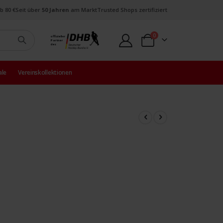
b 80 €
Seit über
50 Jahren
am Markt
Trusted Shops zertifiziert
Artikel
0
offizieller
Partner
Warenkorb
des
ale
Vereinskollektionen