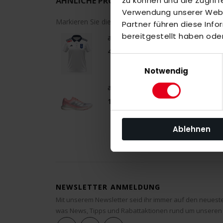
zu können und die Zugrif
ÄHNLICHE PRODUKTE
Verwendung unserer Websi
Markieren Sie die Artikel, um Sie dem Warenkorb h
Partner führen diese Inf
bereitgestellt haben ode
adidas TG Heimfeld Trikot Damen 
45,00 €
Einwilligungsauswahl
Notwendig
adidas Crazyquick Boost Padel W w
160,00 €
Ablehnen
NEWSLETTER ANMELDUNG
Mit unserem Newsletter seid ihr immer auf den neuest
was News, Tipps und Rabattaktionen rund um unseren