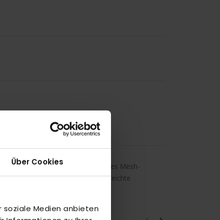
Über Cookies
ßen. Eigenschaften: • Atmungsaktives Mesh-
ensohle für lang anhaltende, federleichte
r soziale Medien anbieten