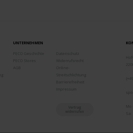
UNTERNEHMEN
KO
ADD
PECO Geschichte
Datenschutz
Hof
PECO Stores
Widerrufsrecht
220
AGB
Online-
TEL
ng
Streitschlichtung
(+49
Barrierefreiheit
EMA
Impressum
spo
ÖFF
Mo -
Vertrag
widerrufen
Sa: 