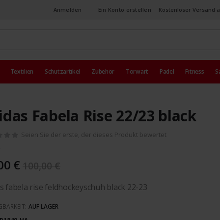
Anmelden
Ein Konto erstellen
Kostenloser Versand a
Textilien
Schutzartikel
Zubehör
Torwart
Padel
Fitness
S
idas Fabela Rise 22/23 black
Seien Sie der erste, der dieses Produkt bewertet
00 €
100,00 €
s fabela rise feldhockeyschuh black 22-23
GBARKEIT:
AUF LAGER