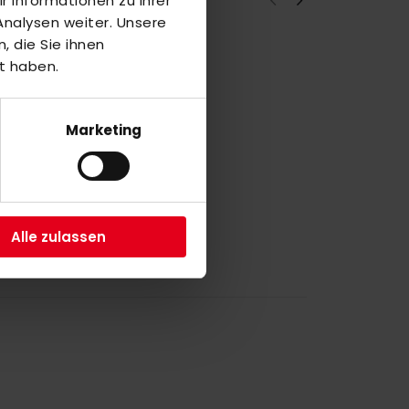
 Informationen zu Ihrer
nalysen weiter. Unsere
 die Sie ihnen
t haben.
T
Marketing
a
Alle zulassen