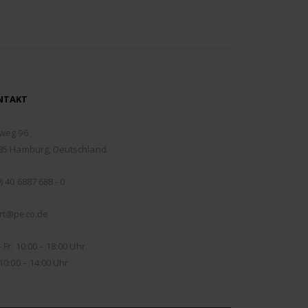
NTAKT
RESSE:
weg 96
85 Hamburg, Deutschland
EFON:
) 40 6887 688 - 0
IL:
rt@peco.de
NUNGSZEITEN:
 Fr: 10:00 – 18:00 Uhr
10:00 – 14:00 Uhr