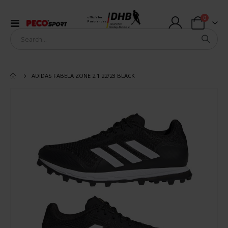
Artikel
0
offizieller
Navigation
Partner des
Warenkorb
umschalten
ADIDAS FABELA ZONE 2.1 22/23 BLACK
Zum
Ende
der
Bildergalerie
springen