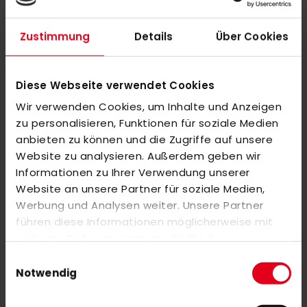
gepolsterte Zwischensohle. Eigenschaften: • Atmungsaktives
Primegreen-Mesh-Obermaterial und EVA-Zwischensohle bieten
extremen Komfort und Dämpfung. • Synthetisches Folien-Overlay
Zustimmung
Details
Über Cookies
bieten leichte Unterstützung und Haltbarkeit • Die externe
Fersenkappe bietet zusätzliche Stabilität und Unterstützung bei
schnellen Bewe-gungen. • Geformte Gummi-Gitter-Außensohle
Diese Webseite verwendet Cookies
bietet hervorragenden Grip und unterstützt multidirekti-onale
Wir verwenden Cookies, um Inhalte und Anzeigen
Bewegungen. • TPU Zehenkappe bietet zusätzlichen Schutz gegen
Stöße vom Ball.
zu personalisieren, Funktionen für soziale Medien
anbieten zu können und die Zugriffe auf unsere
Website zu analysieren. Außerdem geben wir
MEHR INFORMATIONEN
Informationen zu Ihrer Verwendung unserer
Website an unsere Partner für soziale Medien,
Werbung und Analysen weiter. Unsere Partner
BEWERTUNGEN
führen diese Informationen möglicherweise mit
ÄHNLICHE PRODUKTE
weiteren Daten zusammen, die Sie ihnen
bereitgestellt haben oder die sie im Rahmen Ihrer
Einwilligungsauswahl
Markieren Sie die Artikel, um Sie dem Warenkorb hinzuzufügen
Nutzung der Dienste gesammelt haben.
Notwendig
oder
Alle auswählen
MALIK MB 4 Composite Outdoor purple/grey