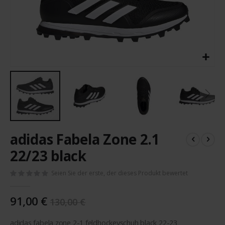
Zum
adidas Fabela Zone 2.1
Anfang
der
22/23 black
Bildergalerie
springen
Seien Sie der erste, der dieses Produkt bewertet
91,00 €
130,00 €
adidas fabela zone 2-1 feldhockeyschuh black 22-23