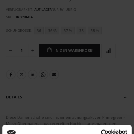
VERFÜGBARKEIT:
AUF LAGER
NUR
%1
ÜBRIG
SKU
HR0610-HA
36
36 ⅔
37 ⅓
38
38 ⅔
SCHUHGRÖSSE
IN DEN WARENKORB
DETAILS
Diese Damenschuhe sind mit einem atmungsaktiven Primegreen-
Mesh-Obermaterial aus recycelten Hochleistungsmaterialien
ausgestattet und bieten ein geringes Eigengewicht und eine