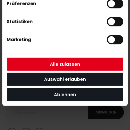
130,00 €
Präferenzen
Statistiken
adidas Flensburg HC Sweat Pant Herren navy
50,00 €
Marketing
Alle zulassen
NEWSLETTER ANMELDUNG
Auswahl erlauben
Mit unserem Newsletter seid ihr immer auf den neuesten Stand
was News, Tipps und Rabattaktionen rund um unseren Shop
Ablehnen
angeht.
ABONNIEREN