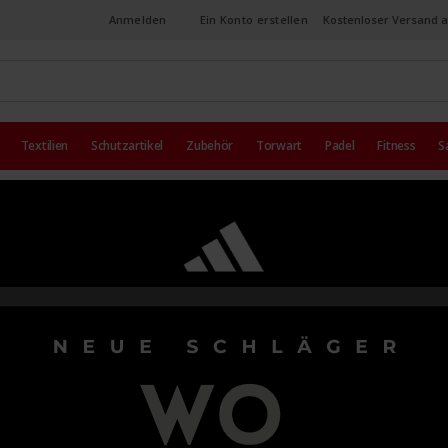
Anmelden
Ein Konto erstellen
Kostenloser Versand a
Textilien
Schutzartikel
Zubehör
Torwart
Padel
Fitness
S