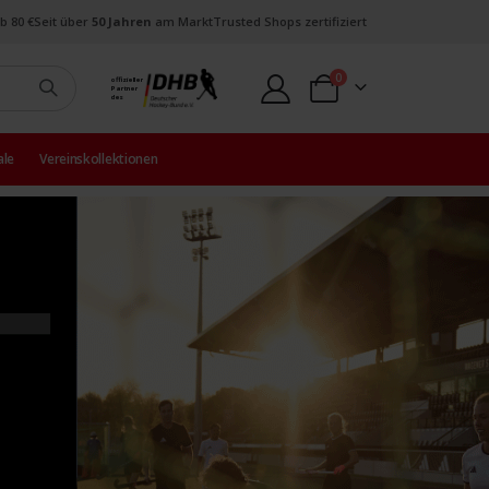
b 80 €
Seit über
50 Jahren
am Markt
Trusted Shops zertifiziert
Artikel
0
offizieller
Partner
Warenkorb
des
ale
Vereinskollektionen