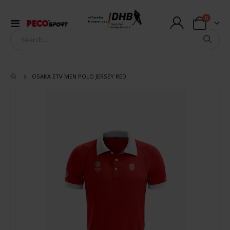
Artikel
0
offizieller
Navigation
Partner des
Warenkorb
umschalten
OSAKA ETV MEN POLO JERSEY RED
Zum
Ende
der
Bildergalerie
springen