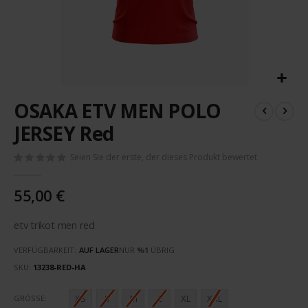
Zum
OSAKA ETV MEN POLO
Anfang
der
JERSEY Red
Bildergalerie
springen
Seien Sie der erste, der dieses Produkt bewertet
55,00 €
etv trikot men red
VERFÜGBARKEIT:
AUF LAGER
NUR
%1
ÜBRIG
SKU
13238-RED-HA
XS
S
M
L
XL
XXL
GRÖSSE