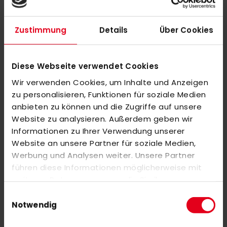
Wichtiger Hinweis:
Zustimmung
Details
Über Cookies
Bitte beachte, dass individuell veredelte bzw. bedruckte Artikel
vom Umtausch oder der Rückgabe leider ausgeschlossen
Diese Webseite verwendet Cookies
sind. Da es sich um personalisierte Produkte handelt, können
wir diese nicht erneut in den Verkauf geben. Wir bitten um dein
Wir verwenden Cookies, um Inhalte und Anzeigen
zu personalisieren, Funktionen für soziale Medien
Verständnis.
anbieten zu können und die Zugriffe auf unsere
Website zu analysieren. Außerdem geben wir
Informationen zu Ihrer Verwendung unserer
MEHR INFORMATIONEN
Website an unsere Partner für soziale Medien,
Werbung und Analysen weiter. Unsere Partner
BEWERTUNGEN
führen diese Informationen möglicherweise mit
ÄHNLICHE PRODUKTE
weiteren Daten zusammen, die Sie ihnen
bereitgestellt haben oder die sie im Rahmen Ihrer
Einwilligungsauswahl
Markieren Sie die Artikel, um Sie dem Warenkorb hinzuzufügen
Nutzung der Dienste gesammelt haben.
Notwendig
oder
Alle auswählen
Marker Cones 20cm set of 30