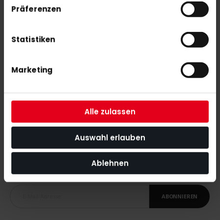
Präferenzen
70,00 €
Statistiken
adidas ENT22 SKORT black W
Marketing
Alle zulassen
Auswahl erlauben
NEWSLETTER ANMELDUNG
Mit unserem Newsletter seid ihr immer auf den neuesten Stand
was News, Tipps und Rabattaktionen rund um unseren Shop
Ablehnen
angeht.
ABONNIEREN